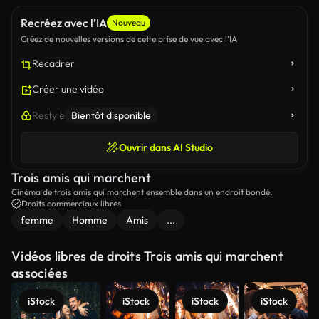
Recréez avec l’IA
Nouveau
Créez de nouvelles versions de cette prise de vue avec l’IA
Recadrer
Créer une vidéo
Restyle
Bientôt disponible
Ouvrir dans AI Studio
Trois amis qui marchent
Cinéma de trois amis qui marchent ensemble dans un endroit bondé.
Droits commerciaux libres
femme
Homme
Amis
...
Vidéos libres de droits Trois amis qui marchent
associées
iStock
iStock
iStock
iStock