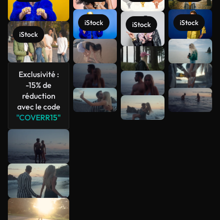
iStock
iStock
iStock
iStock
Voir plus
Exclusivité :
-15% de
réduction
avec le code
"COVERR15"