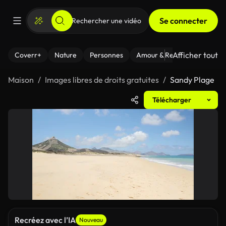
Se connecter
Afficher tout
Coverr+
Nature
Personnes
Amour & Relations
Le Fi
Maison
Images libres de droits gratuites
Sandy Plage
Télécharger
Recréez avec l’IA
Nouveau