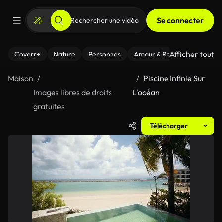
Se connecter
Afficher tout
Coverr+
Nature
Personnes
Amour & Relations
Le Fi
Maison
Piscine Infinie Sur
Images libres de droits
L'océan
gratuites
Télécharger