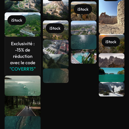
iStock
iStock
iStock
iStock
Exclusivité :
-15% de
réduction
avec le code
Voir plus
"COVERR15"