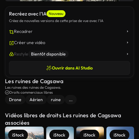
Recréez avec l’IA
Nouveau
Créez de nouvelles versions de cette prise de vue avec l’IA
Recadrer
Créer une vidéo
Restyle
Bientôt disponible
Ouvrir dans AI Studio
Les ruines de Cagsawa
Les ruines des ruines de Cagsawa.
Droits commerciaux libres
Drone
Aérien
ruine
...
Vidéos libres de droits Les ruines de Cagsawa
associées
iStock
iStock
iStock
iStock