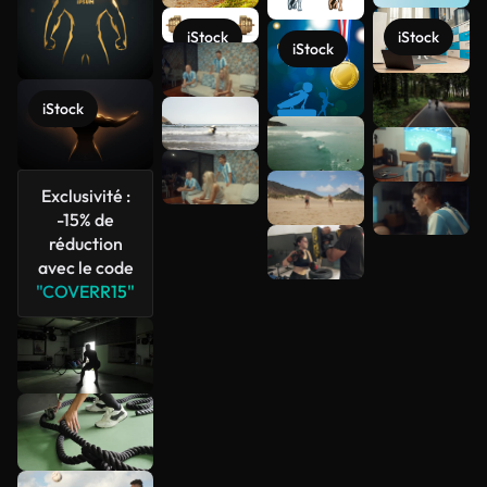
iStock
iStock
iStock
Voir plus
iStock
Exclusivité :
-15% de
réduction
avec le code
"COVERR15"