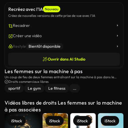
Recréez avec l’IA
Nouveau
Créez de nouvelles versions de cette prise de vue avec l’IA
Recadrer
Créer une vidéo
Restyle
Bientôt disponible
Ouvrir dans AI Studio
Les femmes sur la machine à pas
Un coup de feu de deux femmes entraînant sur la machine à pas dans le
gymnase.
Droits commerciaux libres
sportif
Le gym
Le fitness
...
Vidéos libres de droits Les femmes sur la machine
à pas associées
iStock
iStock
iStock
iStock