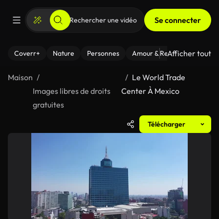
Se connecter
Afficher tout
Coverr+
Nature
Personnes
Amour & Relations
Le Fi
Maison
Le World Trade
Images libres de droits
Center À Mexico
gratuites
Télécharger