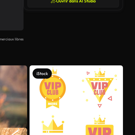
Ouvrir dans AI Studio
erciaux libres
iStock