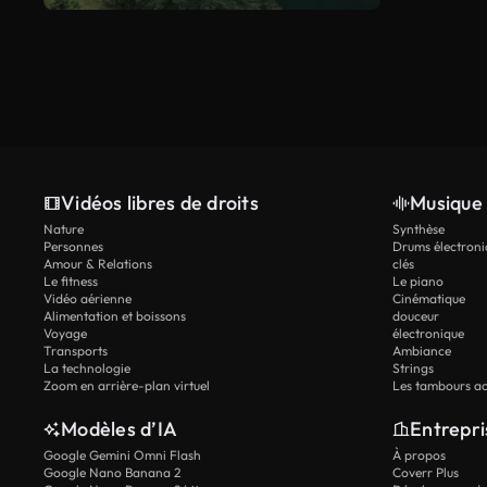
Vidéos libres de droits
Musique 
Nature
Synthèse
Personnes
Drums électroni
Amour & Relations
clés
Le fitness
Le piano
Vidéo aérienne
Cinématique
Alimentation et boissons
douceur
Voyage
électronique
Transports
Ambiance
La technologie
Strings
Zoom en arrière-plan virtuel
Les tambours ac
Modèles d’IA
Entrepri
Google Gemini Omni Flash
À propos
Google Nano Banana 2
Coverr Plus