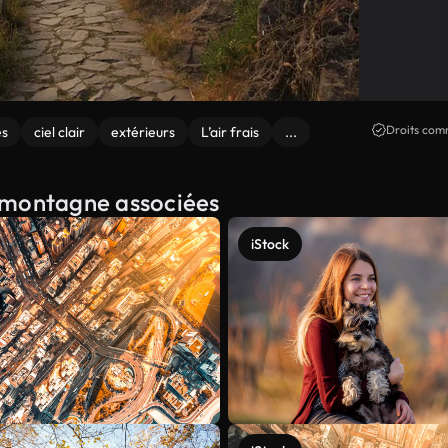
Droits comm
es
ciel clair
extérieurs
L’air frais
...
de montagne associées
iStock