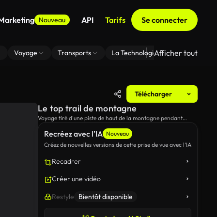
 Marketing
API
Tarifs
Se connecter
Nouveau
Afficher tout
Voyage
Transports
La Technologie
Zoom En Arri
Télécharger
Le top trail de montagne
Voyage tiré d'une piste de haut de la montagne pendant
l'heure d'or.
Recréez avec l’IA
Nouveau
Créez de nouvelles versions de cette prise de vue avec l’IA
Recadrer
Créer une vidéo
Restyle
Bientôt disponible