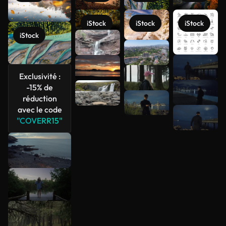
iStock
iStock
iStock
iStock
Exclusivité :
Voir plus
-15% de
réduction
avec le code
"COVERR15"