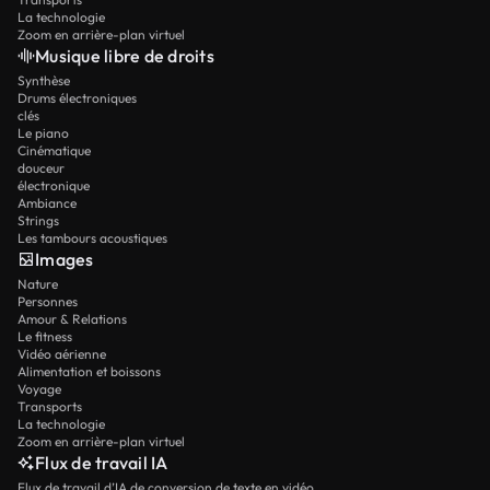
La technologie
Zoom en arrière-plan virtuel
Musique libre de droits
Synthèse
Drums électroniques
clés
Le piano
Cinématique
douceur
électronique
Ambiance
Strings
Les tambours acoustiques
Images
Nature
Personnes
Amour & Relations
Le fitness
Vidéo aérienne
Alimentation et boissons
Voyage
Transports
La technologie
Zoom en arrière-plan virtuel
Flux de travail IA
Flux de travail d’IA de conversion de texte en vidéo