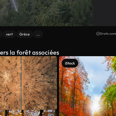
Droits comm
vert
Grèce
...
ers la forêt associées
iStock