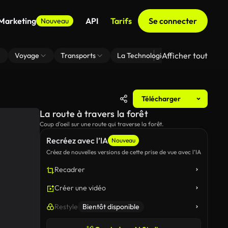
 Marketing
API
Tarifs
Se connecter
Nouveau
Afficher tout
Voyage
Transports
La Technologie
Zoom En Arri
Télécharger
La route à travers la forêt
Coup d'oeil sur une route qui traverse la forêt.
Recréez avec l’IA
Nouveau
Créez de nouvelles versions de cette prise de vue avec l’IA
Recadrer
Créer une vidéo
Restyle
Bientôt disponible