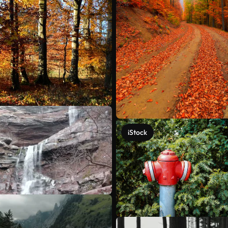
iStock