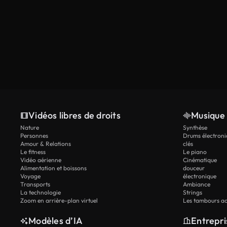
Vidéos libres de droits
Musique 
Nature
Synthèse
Personnes
Drums électroni
Amour & Relations
clés
Le fitness
Le piano
Vidéo aérienne
Cinématique
Alimentation et boissons
douceur
Voyage
électronique
Transports
Ambiance
La technologie
Strings
Zoom en arrière-plan virtuel
Les tambours ac
Modèles d’IA
Entrepri