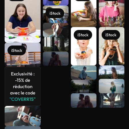
iStock
iStock
iStock
iStock
Exclusivité :
-15% de
Voir plus
réduction
avec le code
"COVERR15"