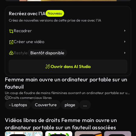
Recréez avec l’IA
Nouveau
Créez de nouvelles versions de cette prise de vue avec l’IA
Recadrer
Créer une vidéo
Restyle
Bientôt disponible
Ouvrir dans AI Studio
Femme main ouvre un ordinateur portable sur un
fauteuil
Un coup de foudre de mains féminines ouvrant un ordinateur portable sur un
fauteuil.
Droits commerciaux libres
- Laptops
Couverture
plage
...
Vidéos libres de droits Femme main ouvre un
ordinateur portable sur un fauteuil associées