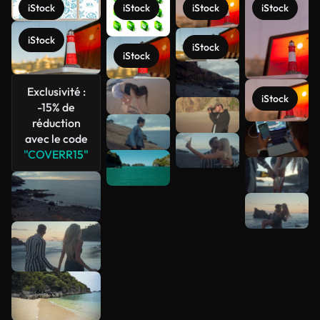
iStock
iStock
iStock
iStock
iStock
iStock
iStock
Exclusivité :
iStock
-15% de
réduction
avec le code
Voir plus
"COVERR15"