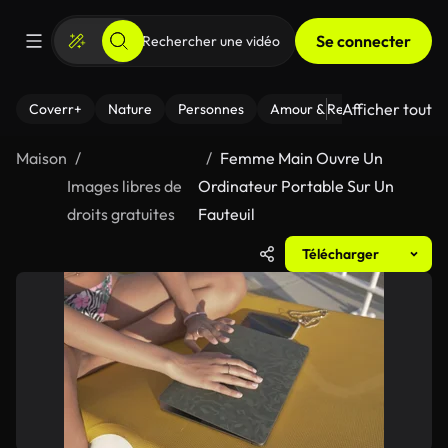
Se connecter
Afficher tout
Coverr+
Nature
Personnes
Amour & Relations
Le Fi
Maison
Femme Main Ouvre Un
Images libres de
Ordinateur Portable Sur Un
droits gratuites
Fauteuil
Télécharger