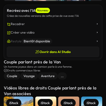
Recréez avec l’IA
Nouveau
Créez de nouvelles versions de cette prise de vue avec l’IA
Recadrer
Créer une vidéo
Restyle
Bientôt disponible
Ouvrir dans AI Studio
Couple parlant près de la Van
Un homme joyeux dans un camion parle à une femme.
Droits commerciaux libres
Couple
Voyage
Aventure
...
Vidéos libres de droits Couple parlant près de la
Van associées
iStock
iStock
iStock
iStock