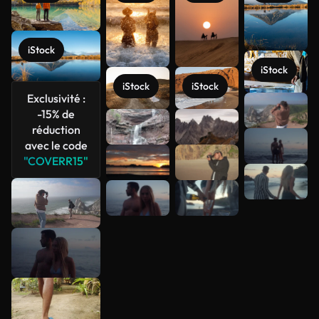
iStock
iStock
iStock
iStock
Exclusivité :
-15% de
Voir plus
réduction
avec le code
"COVERR15"