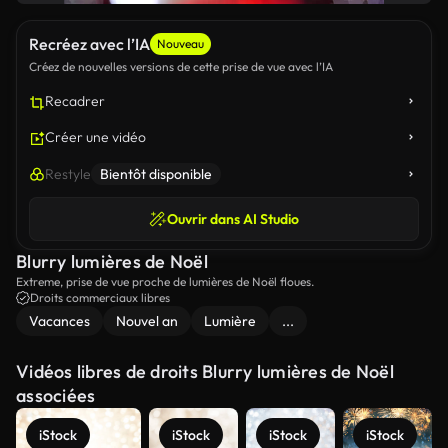
Recréez avec l’IA
Nouveau
Créez de nouvelles versions de cette prise de vue avec l’IA
Recadrer
Créer une vidéo
Restyle
Bientôt disponible
Ouvrir dans AI Studio
Blurry lumières de Noël
Extreme, prise de vue proche de lumières de Noël floues.
Droits commerciaux libres
Vacances
Nouvel an
Lumière
...
Vidéos libres de droits Blurry lumières de Noël
associées
iStock
iStock
iStock
iStock