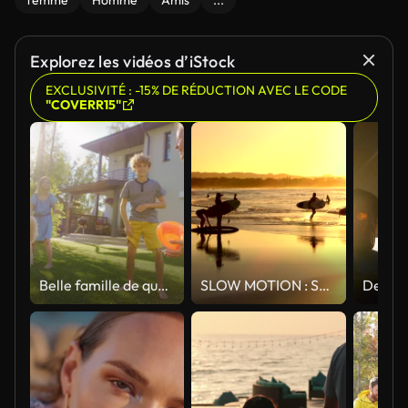
femme
Homme
Amis
...
Explorez les vidéos d’iStock
EXCLUSIVITÉ : -15% DE RÉDUCTION AVEC LE CODE
"COVERR15"
Belle famille de quatre jouer Catch Toy Ball avec Happy Golden Retriever Dog sur la pelouse backyard. Famille idyllique s’amuse avec Loyal Pedigree Dog Outdoors dans Summer House Backyard.Handheld Dolly Shot
SLOW MOTION : Surf méconnaissable personnes jouissant surf de soirée d’été dans l’océan