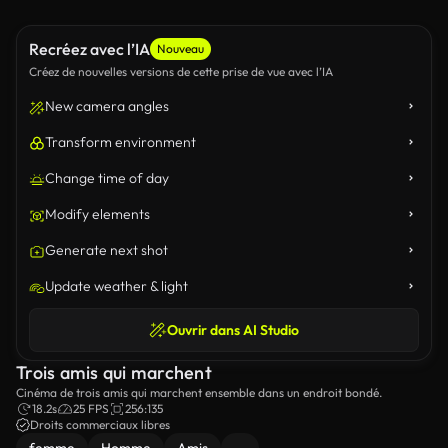
Recréez avec l’IA
Nouveau
Créez de nouvelles versions de cette prise de vue avec l’IA
New camera angles
Transform environment
Change time of day
Modify elements
Generate next shot
Update weather & light
Ouvrir dans AI Studio
Trois amis qui marchent
Cinéma de trois amis qui marchent ensemble dans un endroit bondé.
18.2s
25 FPS
256:135
Droits commerciaux libres