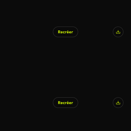
Recréer
Recréer