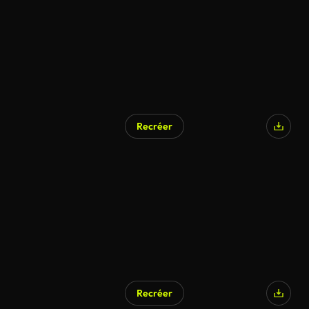
Recréer
Recréer