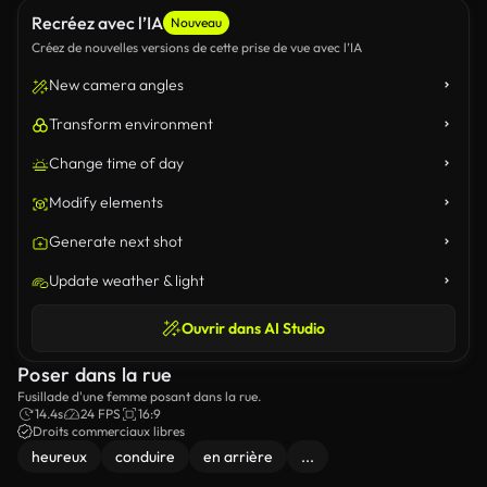
Recréez avec l’IA
Nouveau
Créez de nouvelles versions de cette prise de vue avec l’IA
New camera angles
Transform environment
Change time of day
Modify elements
Generate next shot
Update weather & light
Ouvrir dans AI Studio
Poser dans la rue
Fusillade d'une femme posant dans la rue.
14.4s
24 FPS
16:9
Droits commerciaux libres
heureux
conduire
en arrière
...