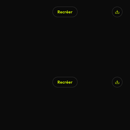
Recréer
Recréer