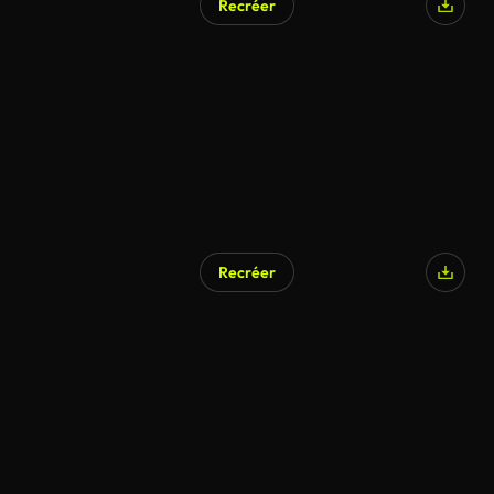
Recréer
Recréer