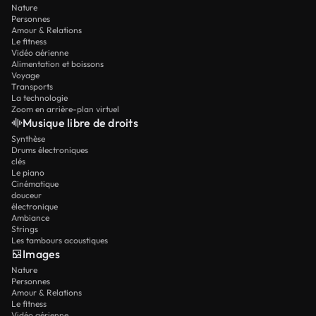
Nature
Personnes
Amour & Relations
Le fitness
Vidéo aérienne
Alimentation et boissons
Voyage
Transports
La technologie
Zoom en arrière-plan virtuel
Musique libre de droits
Synthèse
Drums électroniques
clés
Le piano
Cinématique
douceur
électronique
Ambiance
Strings
Les tambours acoustiques
Images
Nature
Personnes
Amour & Relations
Le fitness
Vidéo aérienne