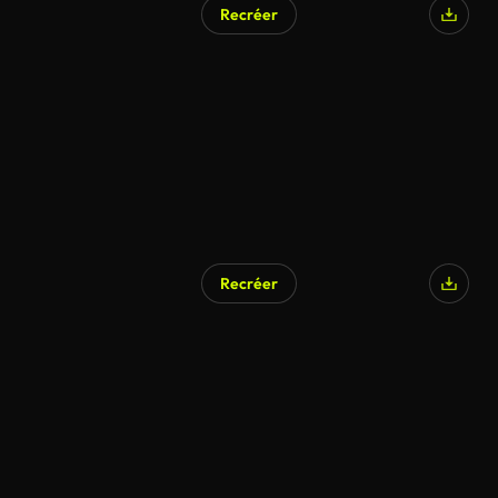
Recréer
Recréer