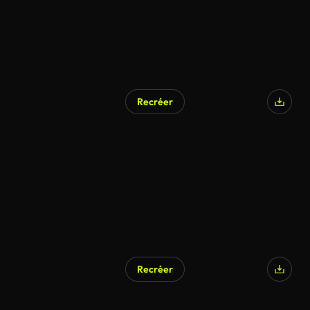
Recréer
Recréer