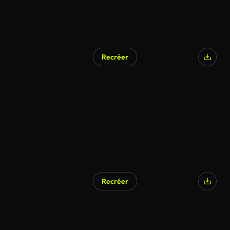
Recréer
Recréer