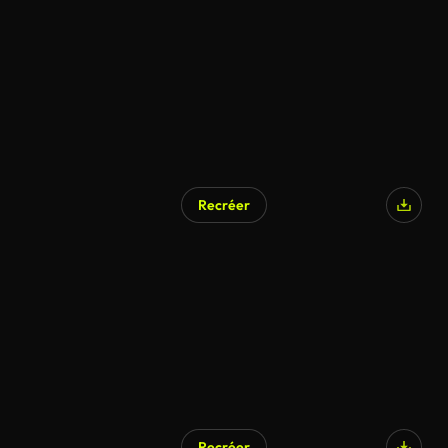
Recréer
Recréer