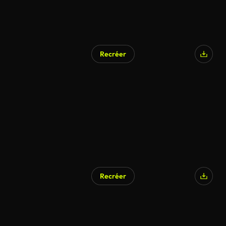
Recréer
Recréer