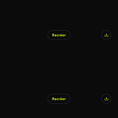
Recréer
Recréer