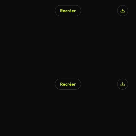
Recréer
Recréer