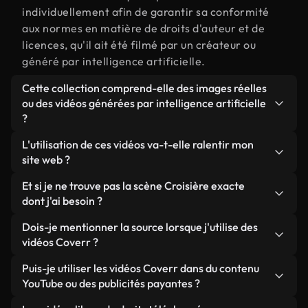
individuellement afin de garantir sa conformité
aux normes en matière de droits d'auteur et de
licences, qu'il ait été filmé par un créateur ou
généré par intelligence artificielle.
Cette collection comprend-elle des images réelles
ou des vidéos générées par intelligence artificielle
?
Les deux. Il s'agit d'une bibliothèque hybride
L'utilisation de ces vidéos va-t-elle ralentir mon
composée de véritables images filmées par des
site web ?
humains et liées à Croisière, ainsi que de vidéos
Sauf si vous choisissez nos versions optimisées.
Et si je ne trouve pas la scène Croisière exacte
générées par IA. Chaque vidéo est clairement
Nous proposons des formats légers, prêts pour le
dont j'ai besoin ?
identifiée afin que vous sachiez toujours ce que
web et conçus pour une utilisation en arrière-plan :
vous utilisez.
Vous pouvez en créer une instantanément avec
Dois-je mentionner la source lorsque j'utilise des
ils conservent une qualité élevée tout en
Coverr AI Studio. Il vous suffit de décrire la scène,
vidéos Coverr ?
minimisant les temps de chargement et en
par exemple « Croisière au coucher du soleil », et le
améliorant des indicateurs comme le LCP.
Aucune attribution n'est requise. Toutes les vidéos
Puis-je utiliser les vidéos Coverr dans du contenu
Studio générera en quelques secondes une vidéo
de notre bibliothèque sont libres de droits et
YouTube ou des publicités payantes ?
personnalisée conforme à nos normes de licence.
peuvent être utilisées sans mentionner l'auteur,
Oui. Toutes les séquences vidéo de Coverr peuvent