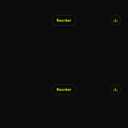
Recréer
Recréer