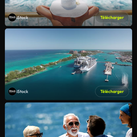
iStock
Télécharger
iStock
Télécharger