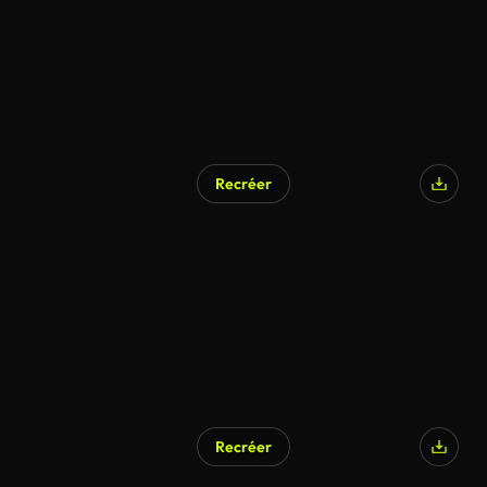
Recréer
Recréer