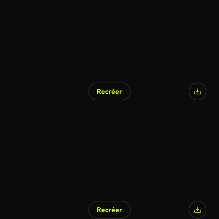
Recréer
Recréer