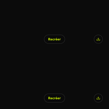
Recréer
Recréer