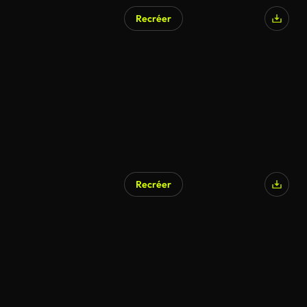
Recréer
Recréer