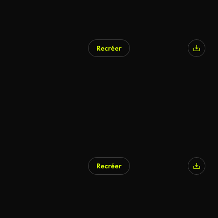
Recréer
Recréer