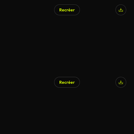
Recréer
Recréer