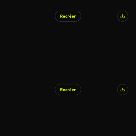
Recréer
Recréer