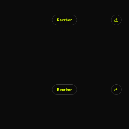
Recréer
Recréer