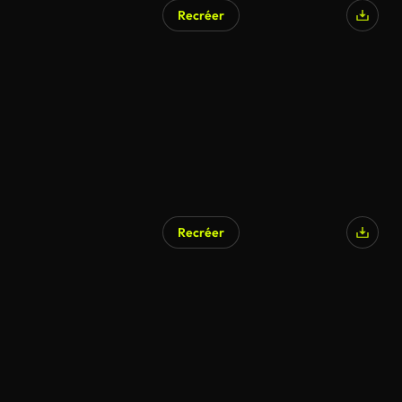
Recréer
Recréer