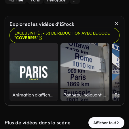
Matinée
Paris
nettoyage
...
Explorez les vidéos d’iStock
EXCLUSIVITÉ : -15% DE RÉDUCTION AVEC LE CODE
"COVERR15"
Animation d’affichage à rabat divisée montrant « Paris » avec canal alpha.
Panneau indiquant les distances vers les grandes villes sous un ciel dégagé
Plus de vidéos dans la scène
Afficher tout