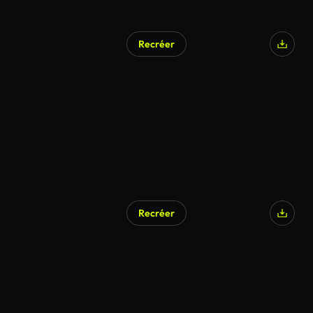
Recréer
Recréer