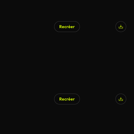
Recréer
Recréer