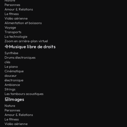
Nature
Personnes
Amour & Relations
Le fitness
Vidéo aérienne
Alimentation et boissons
Voyage
Transports
La technologie
Zoom en arrière-plan virtuel
Musique libre de droits
Synthèse
Drums électroniques
clés
Le piano
Cinématique
douceur
électronique
Ambiance
Strings
Les tambours acoustiques
Images
Nature
Personnes
Amour & Relations
Le fitness
Vidéo aérienne