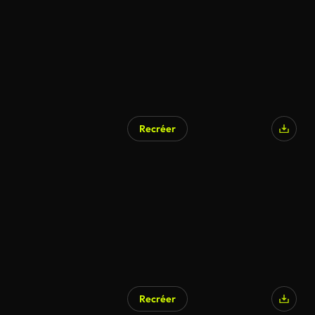
Recréer
Recréer