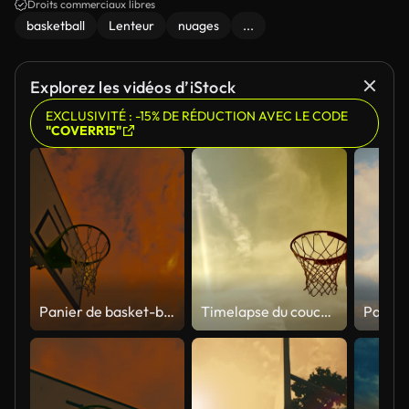
Droits commerciaux libres
basketball
Lenteur
nuages
...
Explorez les vidéos d’iStock
EXCLUSIVITÉ : -15% DE RÉDUCTION AVEC LE CODE
"COVERR15"
Panier de basket-ball extérieur Dramatic Sunset Silhouettes
Timelapse du coucher de soleil cinématographique près d’un panier de basket en été