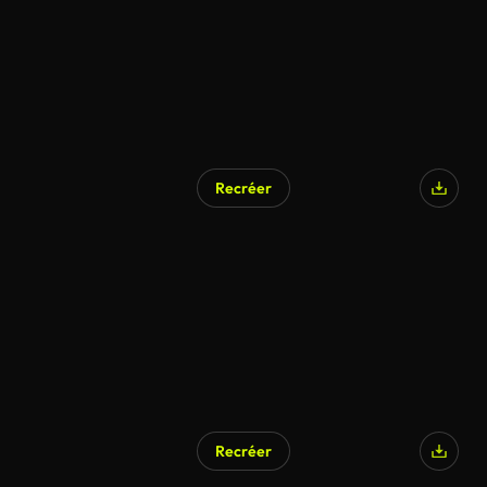
Recréer
Recréer