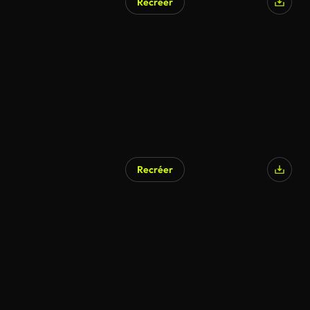
Recréer
Recréer