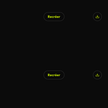
Recréer
Recréer