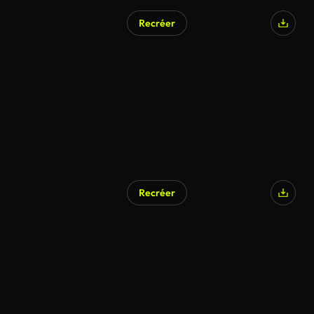
Recréer
Recréer