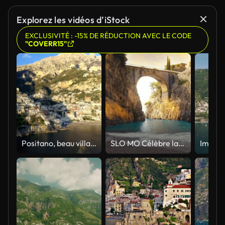
Explorez les vidéos d’iStock
EXCLUSIVITÉ : -15% DE RÉDUCTION AVEC LE CODE
"COVERR15"
Positano, beau village méditerranéen sur la Côte Amalfitaine (Côte Amalfitaine) en Campanie, Italie, timelaps
SLO MO Célèbre lagon au fjord de Furore