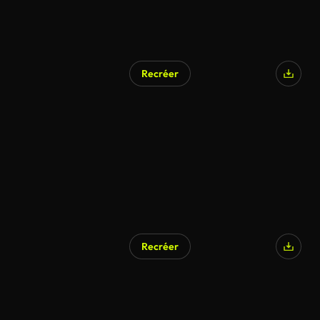
Recréer
Recréer