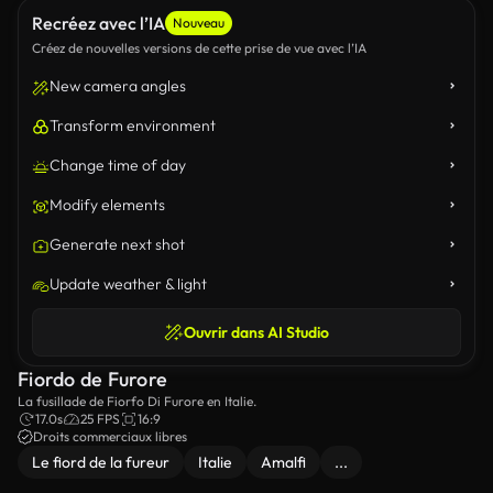
Recréez avec l’IA
Nouveau
Créez de nouvelles versions de cette prise de vue avec l’IA
New camera angles
Transform environment
Change time of day
Modify elements
Generate next shot
Update weather & light
Ouvrir dans AI Studio
Fiordo de Furore
La fusillade de Fiorfo Di Furore en Italie.
17.0s
25 FPS
16:9
Droits commerciaux libres
Le fiord de la fureur
Italie
Amalfi
...