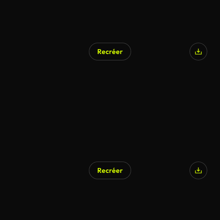
Recréer
Recréer