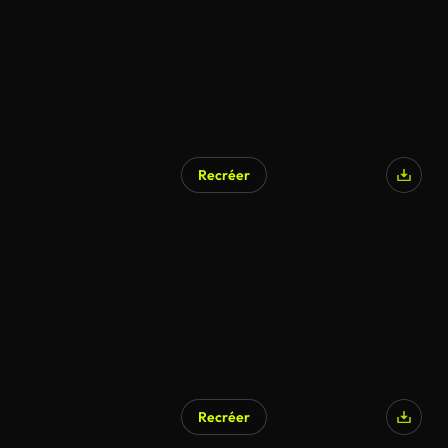
Recréer
Recréer