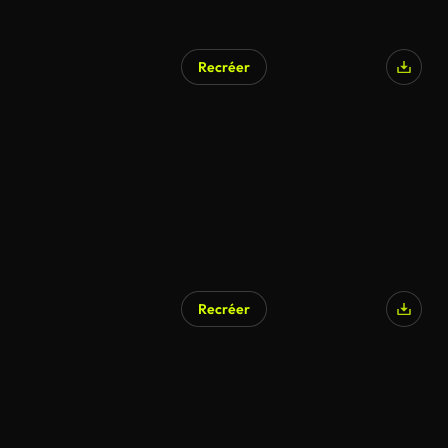
Recréer
Recréer