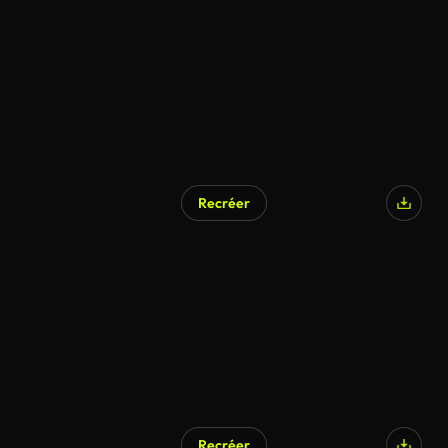
Recréer
Recréer