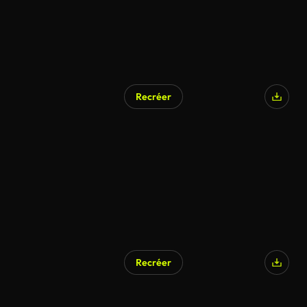
Recréer
Recréer