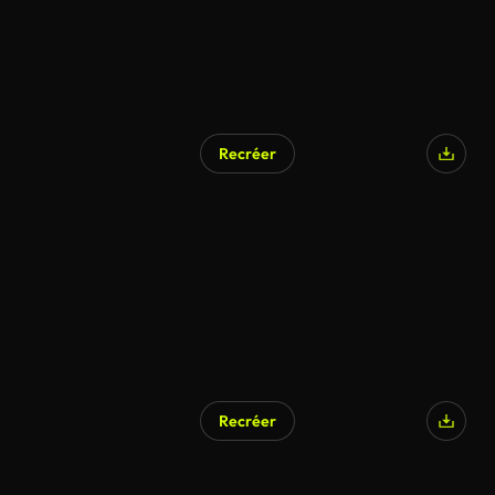
Recréer
Recréer