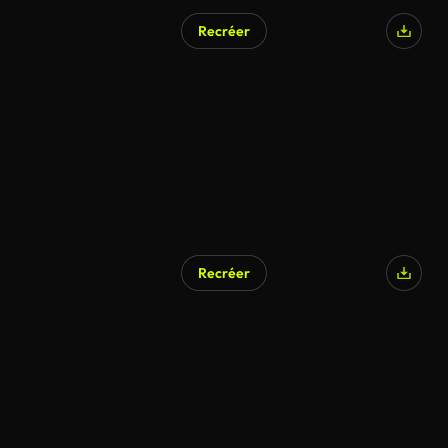
Recréer
Recréer