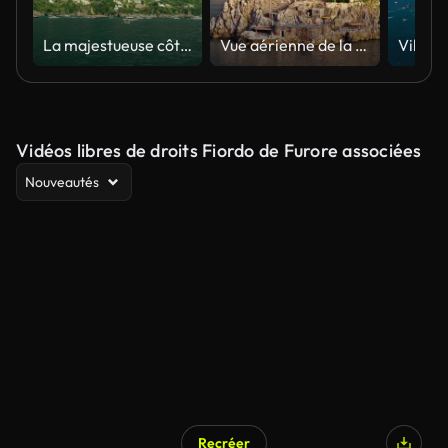
La majestueuse côte amalfitaine s’étend le long de la mer Tyrrhénienne sereine. Paysage pittoresque avec des habitations animées à flanc de colline.
Vue aérienne de la côte d’Atrani et d’Amalfitaine avec des bâtiments historiques en falaise, une marina et la mer Tyrrhénienne au coucher du soleil, la côte amalfitaine en Campanie, Italie, le paysage côtier méditerranéen, le tourisme patrimoni
Vidéos libres de droits Fiordo de Furore associées
Nouveautés
Recréer