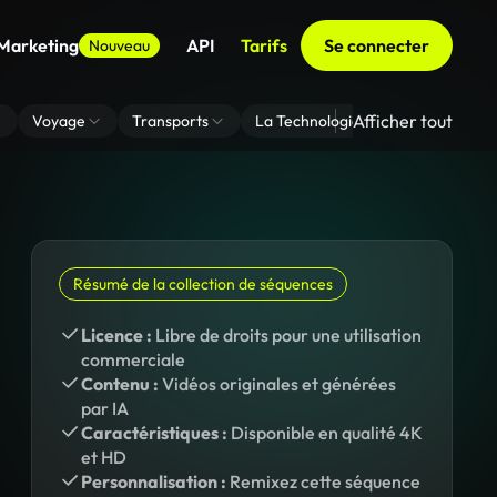
 Marketing
API
Tarifs
Se connecter
Nouveau
Afficher tout
Voyage
Transports
La Technologie
Zoom En Arri
Résumé de la collection de séquences
Licence :
Libre de droits pour une utilisation
commerciale
Contenu :
Vidéos originales et générées
par IA
Caractéristiques :
Disponible en qualité 4K
et HD
Personnalisation :
Remixez cette séquence