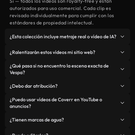
Sí — todos los vídeos son royalty-free y están
autorizados para uso comercial. Cada clip es
revisado individualmente para cumplir con los
estándares de propiedad intelectual.
¿Esta colección incluye metraje real o vídeo de IA?
Ambos. Es una biblioteca híbrida de metraje real
¿Ralentizarán estos vídeos mi sitio web?
relacionado con Vespa y vídeos generados por IA.
Todo está claramente etiquetado.
No si selecciona nuestras versiones optimizadas
¿Qué pasa si no encuentro la escena exacta de
para web, diseñadas específicamente para uso de
Vespa?
fondo y para mantener un rendimiento óptimo de
Puedes crear una al instante usando Coverr AI
métricas como LCP.
¿Debo dar atribución?
Studio. Describe la escena, como "Vespa al
atardecer", y la IA la generará en segundos
No es necesario. Todos los vídeos en nuestra
¿Puedo usar vídeos de Coverr en YouTube o
conforme a nuestros estándares.
biblioteca son royalty-free, aunque siempre se
anuncios?
agradece la mención.
Sí. Todo el metraje puede usarse en vídeos
¿Tienen marcas de agua?
monetizados y anuncios, siempre que no se
redistribuya el metraje en sí como producto
No. Ninguno de nuestros vídeos incluye marcas de