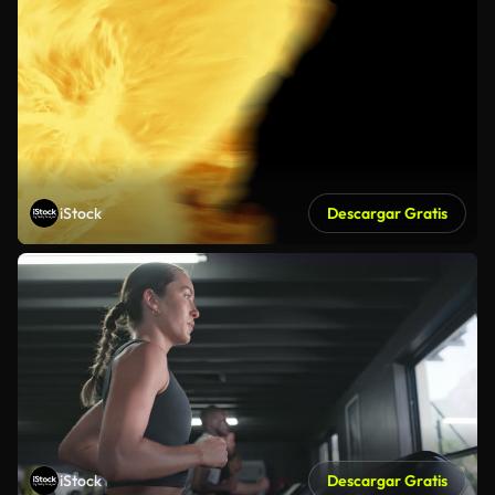
iStock
Descargar Gratis
iStock
Descargar Gratis