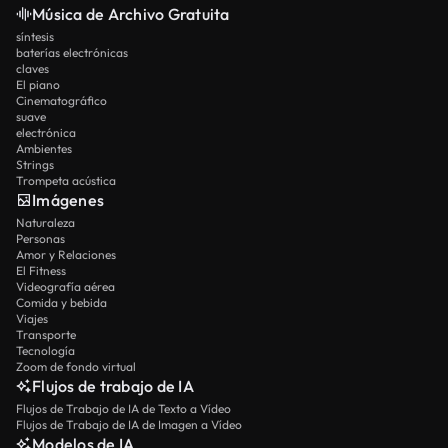
Música de Archivo Gratuita
síntesis
baterías electrónicas
claves
El piano
Cinematográfico
suave
electrónica
Ambientes
Strings
Trompeta acústica
Imágenes
Naturaleza
Personas
Amor y Relaciones
El Fitness
Videografía aérea
Comida y bebida
Viajes
Transporte
Tecnología
Zoom de fondo virtual
Flujos de trabajo de IA
Flujos de Trabajo de IA de Texto a Vídeo
Flujos de Trabajo de IA de Imagen a Vídeo
Modelos de IA