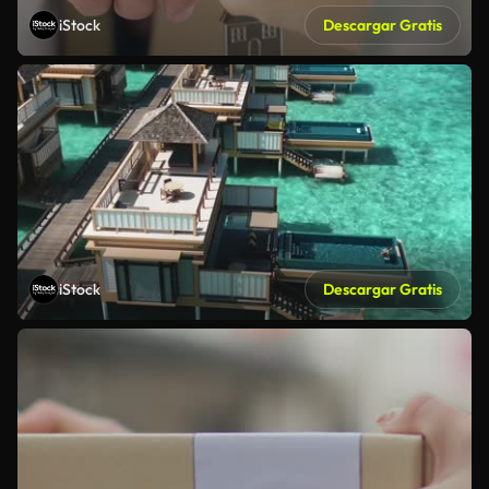
iStock
Descargar Gratis
iStock
Descargar Gratis