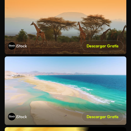
iStock
Descargar Gratis
iStock
Descargar Gratis