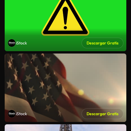
iStock
Descargar Gratis
iStock
Descargar Gratis