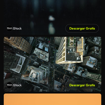
iStock
Descargar Gratis
iStock
Descargar Gratis