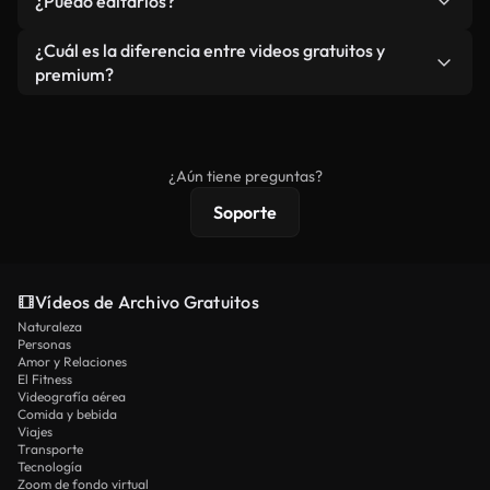
¿Puedo editarlos?
independiente.
agua. Obtendrá metraje limpio y listo para usar en
cada descarga.
Sí. Eres libre de recortar o mezclar nuestros
¿Cuál es la diferencia entre videos gratuitos y
vídeos. Solo asegúrese de que el producto final no
premium?
se redistribuya como metraje de stock básico.
Los vídeos royalty-free incluyen derechos
comerciales estándar; el contenido premium
ofrece metraje exclusivo, resolución 4K y
¿Aún tiene preguntas?
protecciones de licencia extendidas.
Soporte
Vídeos de Archivo Gratuitos
Naturaleza
Personas
Amor y Relaciones
El Fitness
Videografía aérea
Comida y bebida
Viajes
Transporte
Tecnología
Zoom de fondo virtual