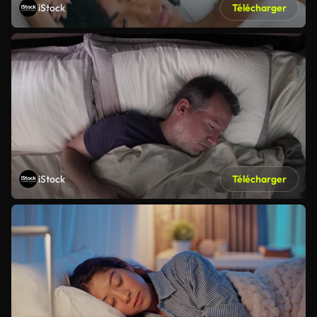
iStock
Télécharger
iStock
Télécharger