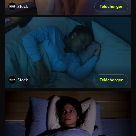
iStock
Télécharger
iStock
Télécharger