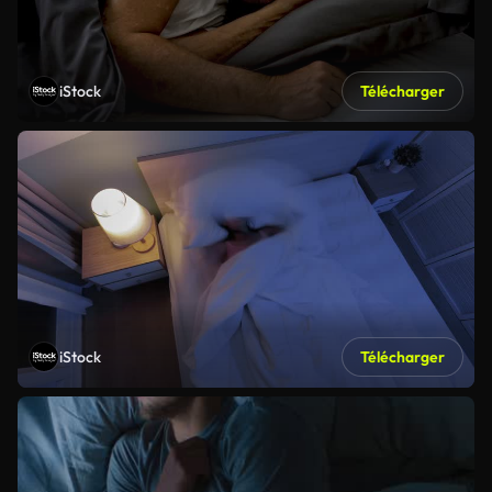
iStock
Télécharger
iStock
Télécharger