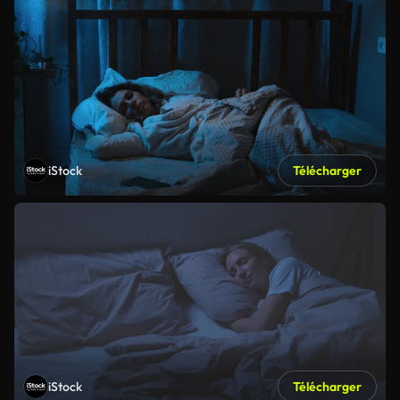
iStock
Télécharger
iStock
Télécharger