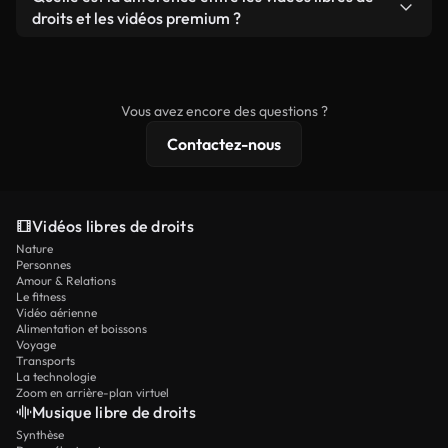
prêtes à l'emploi.
remixer nos vidéos. Assurez-vous simplement que
droits et les vidéos premium ?
le produit final respecte notre licence et ne soit
Les vidéos libres de droits incluent les droits
pas redistribué en tant que contenu libre de droits.
commerciaux, tandis que le contenu premium
comprend des séquences exclusives, une
Vous avez encore des questions ?
résolution 4K et des protections de licence
Contactez-nous
étendues.
Vidéos libres de droits
Nature
Personnes
Amour & Relations
Le fitness
Vidéo aérienne
Alimentation et boissons
Voyage
Transports
La technologie
Zoom en arrière-plan virtuel
Musique libre de droits
Synthèse