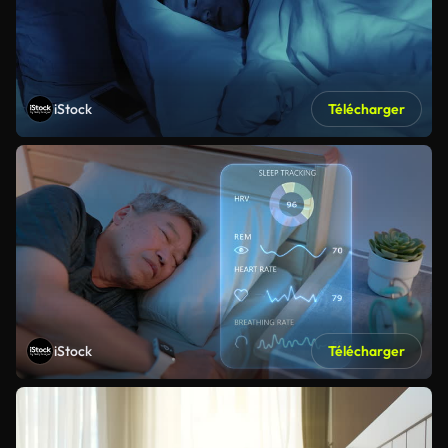
iStock
Télécharger
iStock
Télécharger