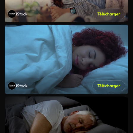
iStock
Télécharger
iStock
Télécharger