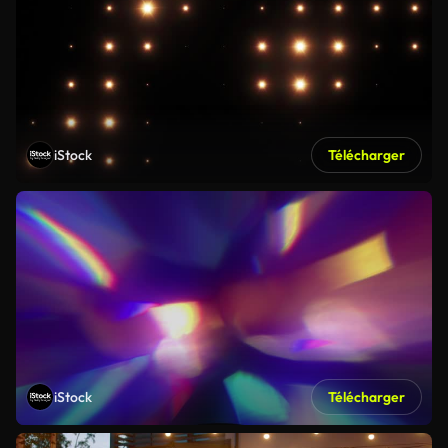
iStock
Télécharger
iStock
Télécharger