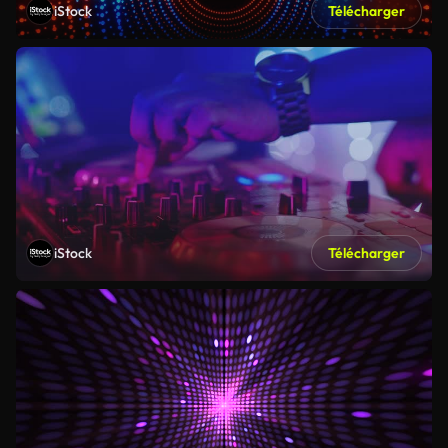
iStock
Télécharger
iStock
Télécharger