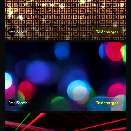
iStock
Télécharger
iStock
Télécharger