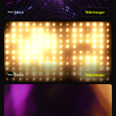
iStock
Télécharger
iStock
Télécharger