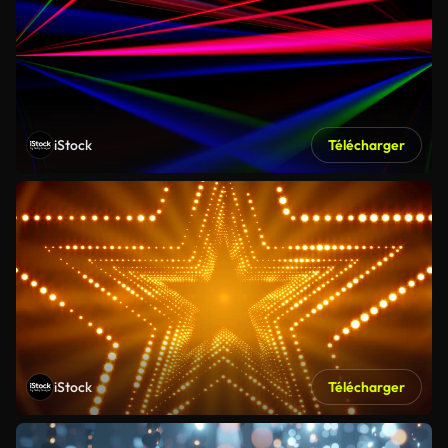
iStock
Télécharger
iStock
Télécharger