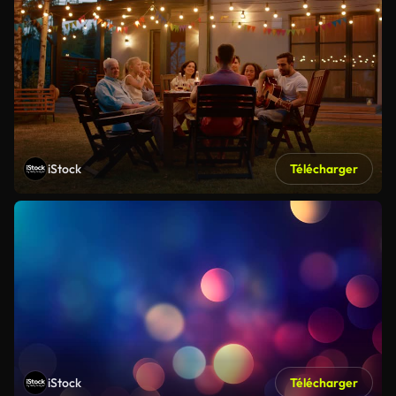
iStock
Télécharger
iStock
Télécharger