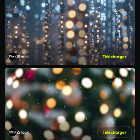
iStock
Télécharger
iStock
Télécharger