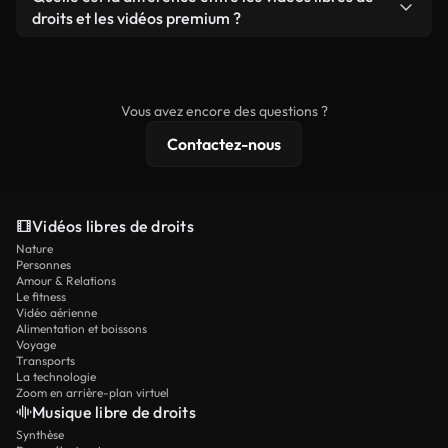
prêtes à l'emploi.
remixer nos vidéos. Assurez-vous simplement que
droits et les vidéos premium ?
le produit final respecte notre licence et ne soit
Les vidéos libres de droits incluent les droits
pas redistribué en tant que contenu libre de droits.
commerciaux, tandis que le contenu premium
comprend des séquences exclusives, une
Vous avez encore des questions ?
résolution 4K et des protections de licence
Contactez-nous
étendues.
Vidéos libres de droits
Nature
Personnes
Amour & Relations
Le fitness
Vidéo aérienne
Alimentation et boissons
Voyage
Transports
La technologie
Zoom en arrière-plan virtuel
Musique libre de droits
Synthèse