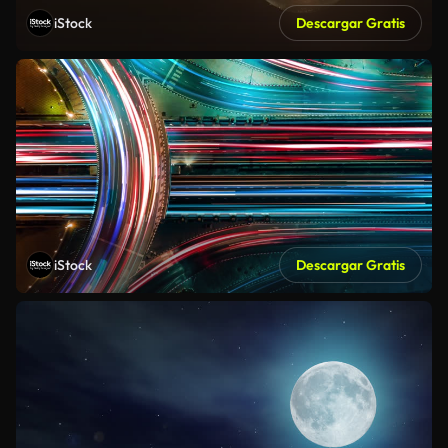
iStock
Descargar Gratis
iStock
Descargar Gratis