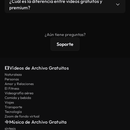
¿Cuál es la diferencia entre videos gratuitos y
vídeos. Solo asegúrese de que el producto final no
premium?
se redistribuya como metraje de stock básico.
Los vídeos royalty-free incluyen derechos
comerciales estándar; el contenido premium
ofrece metraje exclusivo, resolución 4K y
¿Aún tiene preguntas?
protecciones de licencia extendidas.
Soporte
Vídeos de Archivo Gratuitos
Naturaleza
Personas
Amor y Relaciones
El Fitness
Videografía aérea
Comida y bebida
Viajes
Transporte
Tecnología
Zoom de fondo virtual
Música de Archivo Gratuita
síntesis