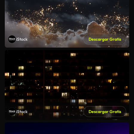
iStock
Descargar Gratis
iStock
Descargar Gratis