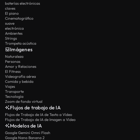
baterías electrónicas
claves
El piano
Cinematográfico
suave
electrónica
Ambientes
Strings
Trompeta acústica
Imágenes
Naturaleza
Personas
Amor y Relaciones
El Fitness
Videografía aérea
Comida y bebida
Viajes
Transporte
Tecnología
Zoom de fondo virtual
Flujos de trabajo de IA
Flujos de Trabajo de IA de Texto a Vídeo
Flujos de Trabajo de IA de Imagen a Vídeo
Modelos de IA
Google Gemini Omni Flash
Google Nano Banana 2