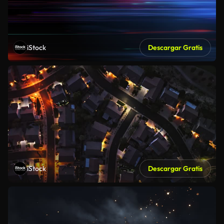
iStock
Descargar Gratis
iStock
Descargar Gratis