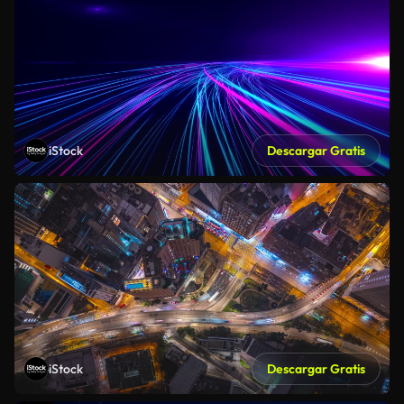
iStock
Descargar Gratis
iStock
Descargar Gratis