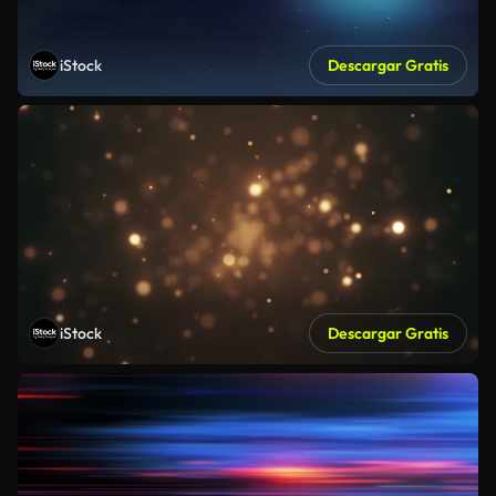
iStock
Descargar Gratis
iStock
Descargar Gratis