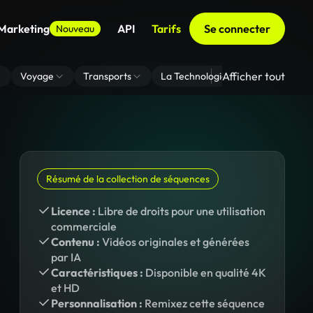
 Marketing
API
Tarifs
Se connecter
Nouveau
Afficher tout
Voyage
Transports
La Technologie
Zoom En Arri
Résumé de la collection de séquences
Licence :
Libre de droits pour une utilisation
commerciale
Contenu :
Vidéos originales et générées
par IA
Caractéristiques :
Disponible en qualité 4K
et HD
Personnalisation :
Remixez cette séquence