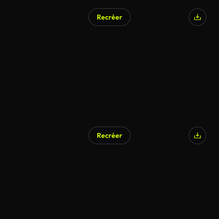
Recréer
Recréer