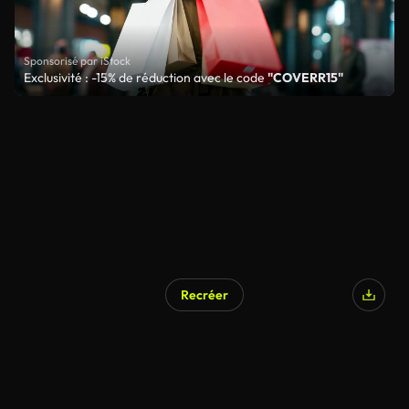
Sponsorisé par iStock
Exclusivité : -15% de réduction avec le code
"COVERR15"
Recréer