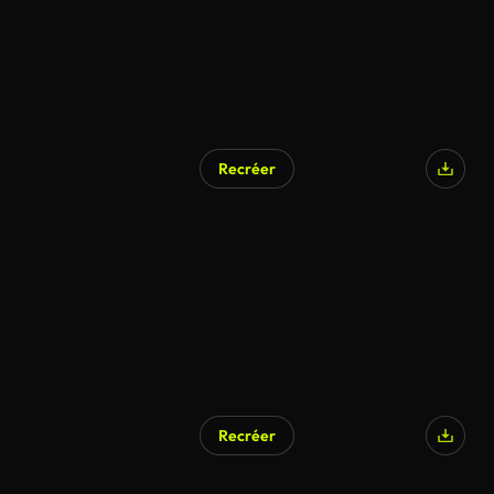
Recréer
Recréer