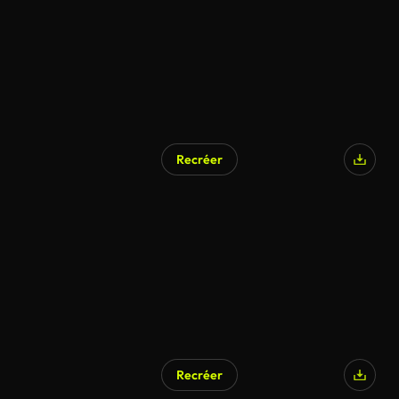
Recréer
Recréer