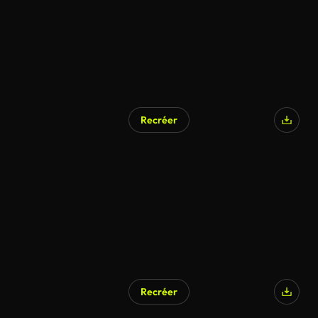
Recréer
Recréer