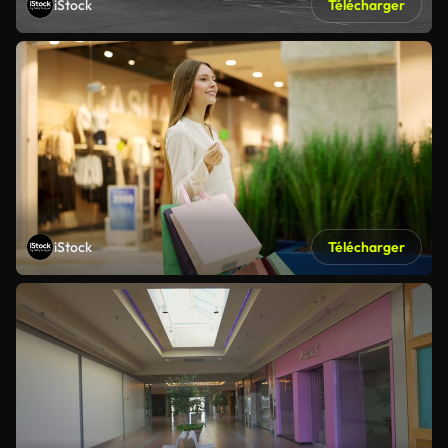
iStock
Télécharger
iStock
Télécharger