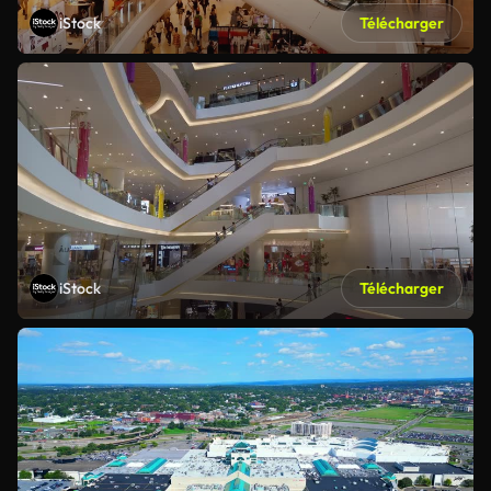
iStock
Télécharger
iStock
Télécharger