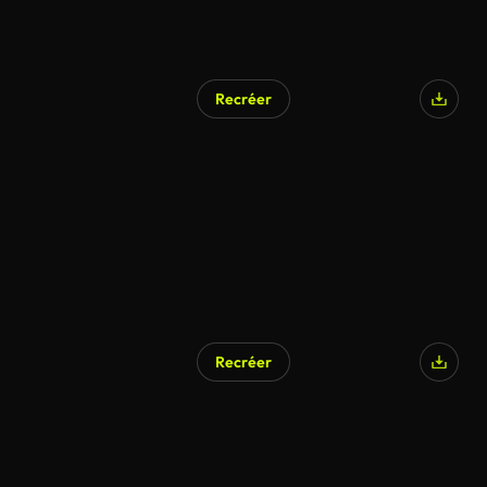
Recréer
Recréer