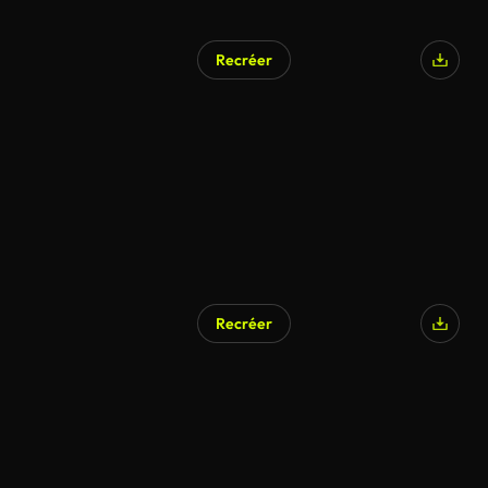
Recréer
Recréer