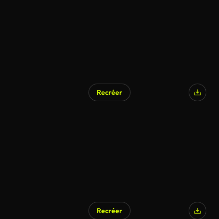
Recréer
Recréer