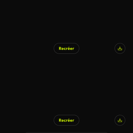
Recréer
Recréer