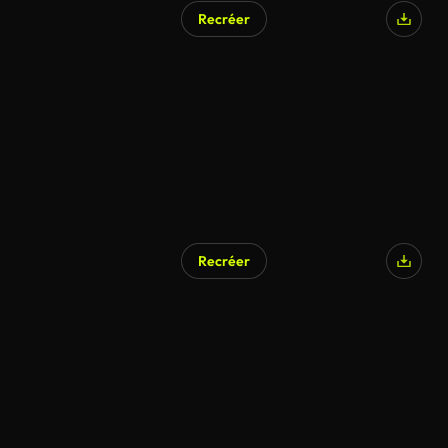
Recréer
Recréer