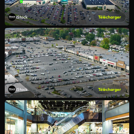
iStock
Télécharger
iStock
Télécharger