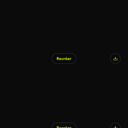
Recréer
Recréer