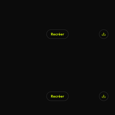
Recréer
Recréer