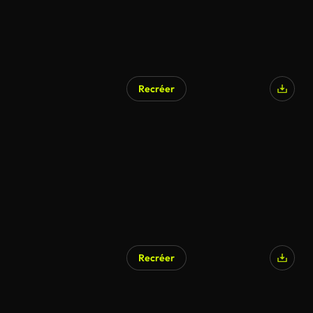
Recréer
Recréer