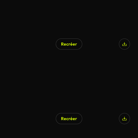
Recréer
Recréer