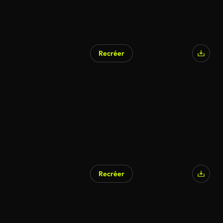
Recréer
Recréer