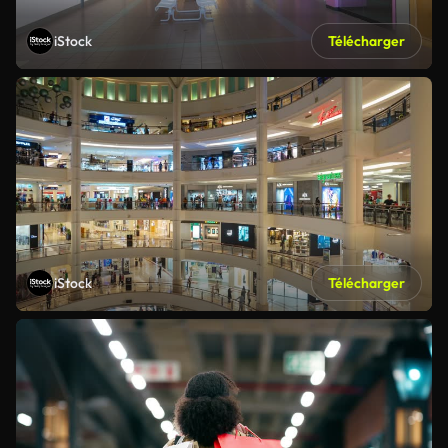
iStock
Télécharger
iStock
Télécharger