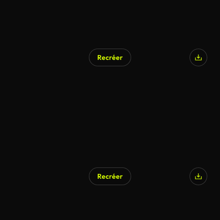
Recréer
Recréer