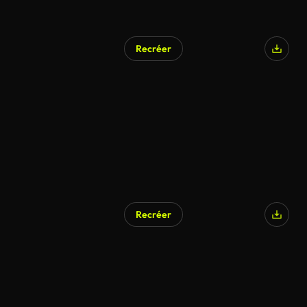
Recréer
Recréer