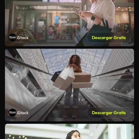
iStock
Descargar Gratis
iStock
Descargar Gratis