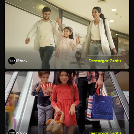
iStock
Descargar Gratis
iStock
Descargar Gratis