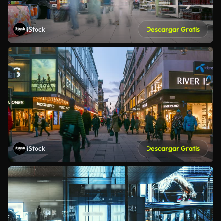
iStock
Descargar Gratis
iStock
Descargar Gratis