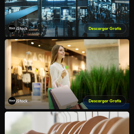
iStock
Descargar Gratis
iStock
Descargar Gratis