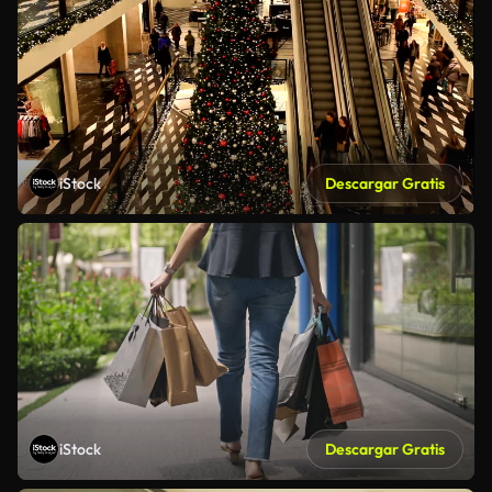
iStock
Descargar Gratis
iStock
Descargar Gratis