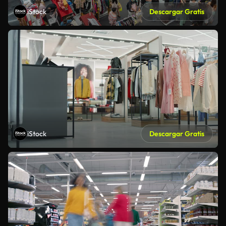
iStock
Descargar Gratis
iStock
Descargar Gratis