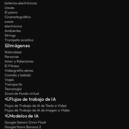
baterías electrónicas
claves
El piano
Cinematográfico
suave
electrónica
Ambientes
Strings
Trompeta acústica
Imágenes
Naturaleza
Personas
Amor y Relaciones
El Fitness
Videografía aérea
Comida y bebida
Viajes
Transporte
Tecnología
Zoom de fondo virtual
Flujos de trabajo de IA
Flujos de Trabajo de IA de Texto a Vídeo
Flujos de Trabajo de IA de Imagen a Vídeo
Modelos de IA
Google Gemini Omni Flash
Google Nano Banana 2