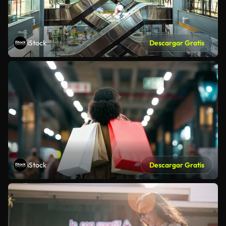
iStock
Descargar Gratis
iStock
Descargar Gratis