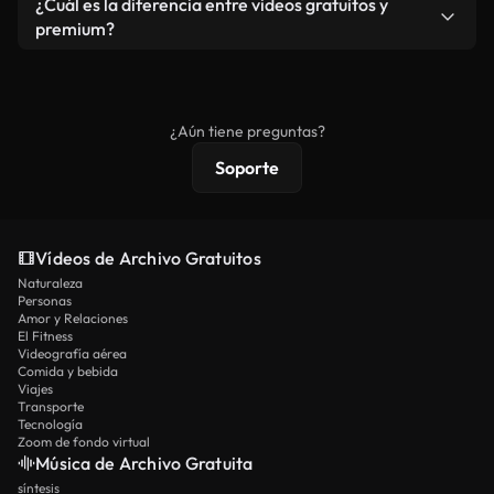
¿Cuál es la diferencia entre videos gratuitos y
vídeos. Solo asegúrese de que el producto final no
premium?
se redistribuya como metraje de stock básico.
Los vídeos royalty-free incluyen derechos
comerciales estándar; el contenido premium
ofrece metraje exclusivo, resolución 4K y
¿Aún tiene preguntas?
protecciones de licencia extendidas.
Soporte
Vídeos de Archivo Gratuitos
Naturaleza
Personas
Amor y Relaciones
El Fitness
Videografía aérea
Comida y bebida
Viajes
Transporte
Tecnología
Zoom de fondo virtual
Música de Archivo Gratuita
síntesis