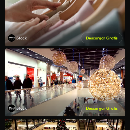
iStock
Descargar Gratis
iStock
Descargar Gratis