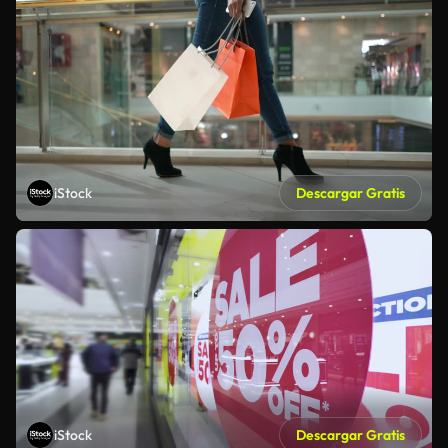
iStock
Descargar Gratis
iStock
Descargar Gratis