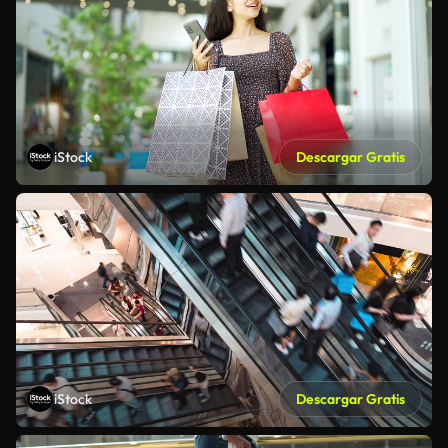
iStock
Descargar Gratis
iStock
Descargar Gratis