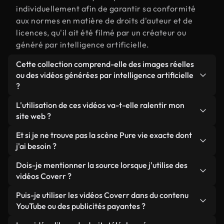
individuellement afin de garantir sa conformité
aux normes en matière de droits d'auteur et de
licences, qu'il ait été filmé par un créateur ou
généré par intelligence artificielle.
Cette collection comprend-elle des images réelles
ou des vidéos générées par intelligence artificielle
?
Les deux. Il s'agit d'une bibliothèque hybride
L'utilisation de ces vidéos va-t-elle ralentir mon
composée de véritables images filmées par des
site web ?
humains et liées à Pure vie, ainsi que de vidéos
Sauf si vous choisissez nos versions optimisées.
Et si je ne trouve pas la scène Pure vie exacte dont
générées par IA. Chaque vidéo est clairement
Nous proposons des formats légers, prêts pour le
j'ai besoin ?
identifiée afin que vous sachiez toujours ce que
web et conçus pour une utilisation en arrière-plan :
vous utilisez.
Vous pouvez en créer une instantanément avec
Dois-je mentionner la source lorsque j'utilise des
ils conservent une qualité élevée tout en
Coverr AI Studio. Il vous suffit de décrire la scène,
vidéos Coverr ?
minimisant les temps de chargement et en
par exemple « Pure vie au coucher du soleil », et le
améliorant des indicateurs comme le LCP.
Aucune attribution n'est requise. Toutes les vidéos
Puis-je utiliser les vidéos Coverr dans du contenu
Studio générera en quelques secondes une vidéo
de notre bibliothèque sont libres de droits et
YouTube ou des publicités payantes ?
personnalisée conforme à nos normes de licence.
peuvent être utilisées sans mentionner l'auteur,
Oui. Toutes les séquences vidéo de Coverr peuvent