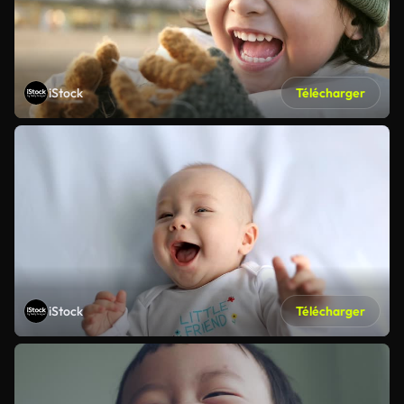
iStock
Télécharger
iStock
Télécharger