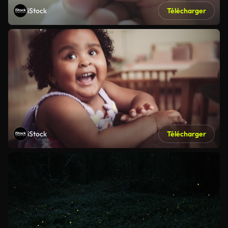
iStock
Télécharger
iStock
Télécharger