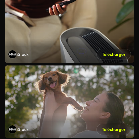
iStock
Télécharger
iStock
Télécharger