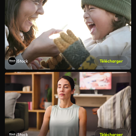
iStock
Télécharger
iStock
Télécharger