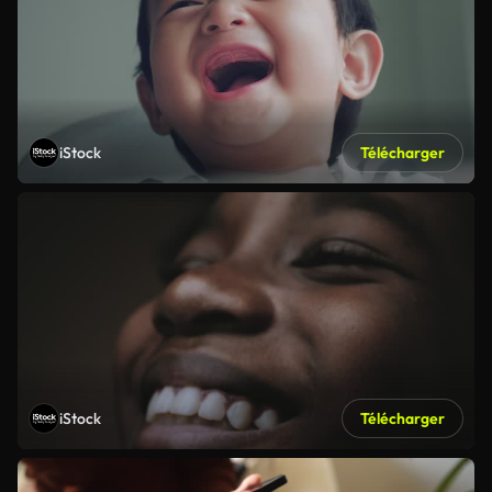
iStock
Télécharger
iStock
Télécharger