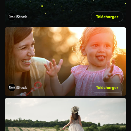
iStock
Télécharger
iStock
Télécharger