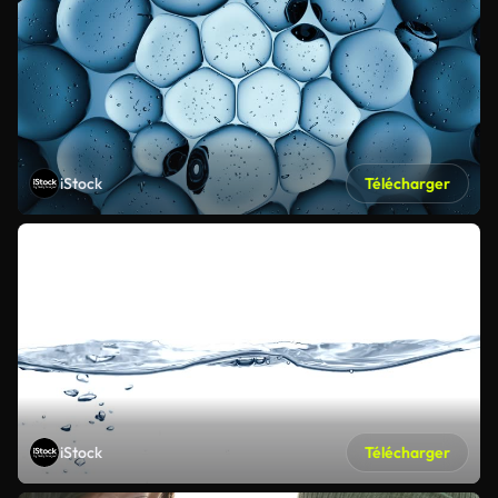
iStock
Télécharger
iStock
Télécharger