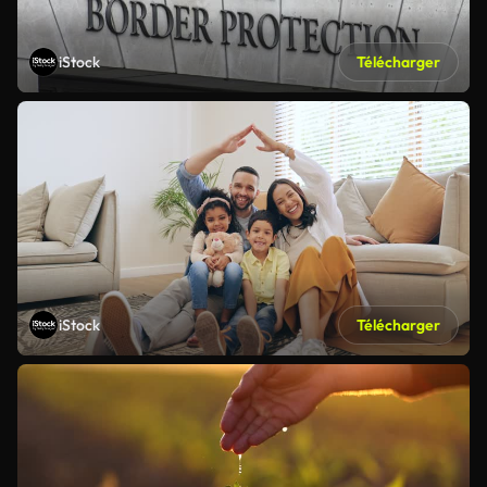
iStock
Télécharger
iStock
Télécharger