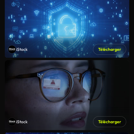
iStock
Télécharger
iStock
Télécharger