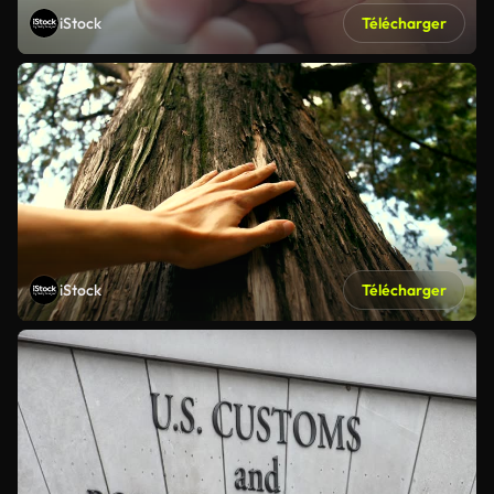
iStock
Télécharger
iStock
Télécharger