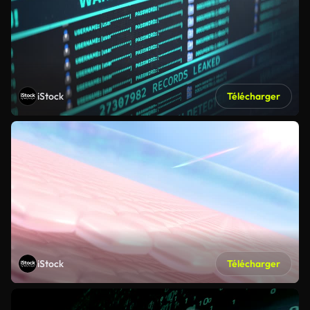
iStock
Télécharger
iStock
Télécharger