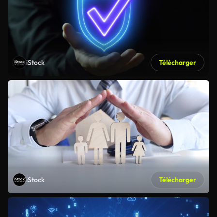
iStock
Télécharger
iStock
Télécharger