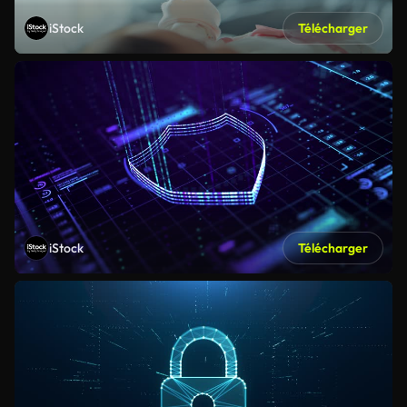
iStock
Télécharger
iStock
Télécharger