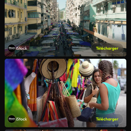
iStock
Télécharger
iStock
Télécharger