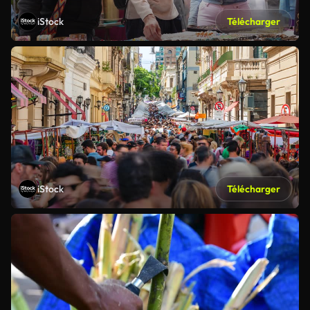
iStock
Télécharger
iStock
Télécharger