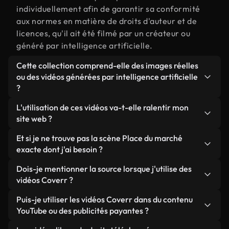
individuellement afin de garantir sa conformité
aux normes en matière de droits d'auteur et de
licences, qu'il ait été filmé par un créateur ou
généré par intelligence artificielle.
Cette collection comprend-elle des images réelles
ou des vidéos générées par intelligence artificielle
?
Les deux. Il s'agit d'une bibliothèque hybride
L'utilisation de ces vidéos va-t-elle ralentir mon
composée de véritables images filmées par des
site web ?
humains et liées à Place du marché, ainsi que de
Sauf si vous choisissez nos versions optimisées.
Et si je ne trouve pas la scène Place du marché
vidéos générées par IA. Chaque vidéo est
Nous proposons des formats légers, prêts pour le
exacte dont j'ai besoin ?
clairement identifiée afin que vous sachiez
web et conçus pour une utilisation en arrière-plan :
toujours ce que vous utilisez.
Vous pouvez en créer une instantanément avec
Dois-je mentionner la source lorsque j'utilise des
ils conservent une qualité élevée tout en
Coverr AI Studio. Il vous suffit de décrire la scène,
vidéos Coverr ?
minimisant les temps de chargement et en
par exemple « Place du marché au coucher du
améliorant des indicateurs comme le LCP.
Aucune attribution n'est requise. Toutes les vidéos
Puis-je utiliser les vidéos Coverr dans du contenu
soleil », et le Studio générera en quelques
de notre bibliothèque sont libres de droits et
YouTube ou des publicités payantes ?
secondes une vidéo personnalisée conforme à nos
peuvent être utilisées sans mentionner l'auteur,
normes de licence.
Oui. Toutes les séquences vidéo de Coverr peuvent