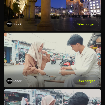
iStock
Télécharger
iStock
Télécharger