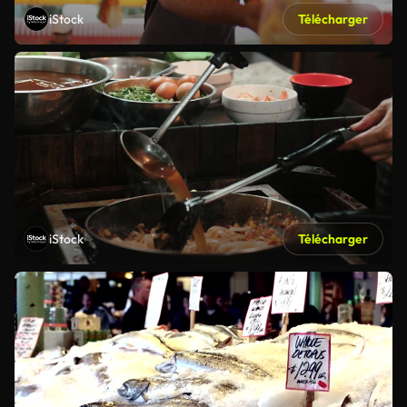
iStock
Télécharger
iStock
Télécharger