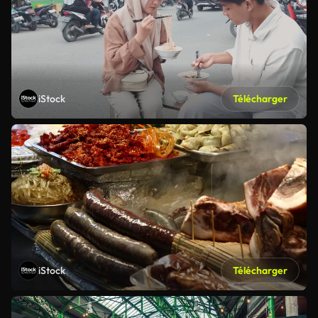
iStock
Télécharger
iStock
Télécharger