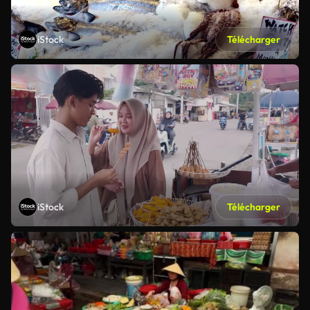
iStock
Télécharger
iStock
Télécharger