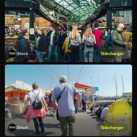
iStock
Télécharger
iStock
Télécharger