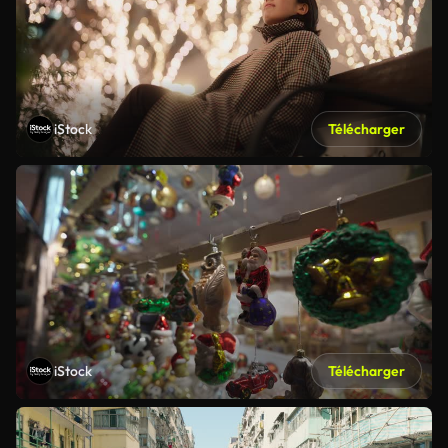
iStock
Télécharger
iStock
Télécharger