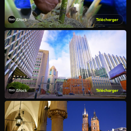
iStock
Télécharger
iStock
Télécharger