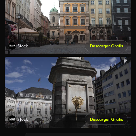
iStock
Descargar Gratis
iStock
Descargar Gratis