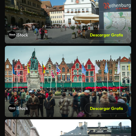
iStock
Descargar Gratis
iStock
Descargar Gratis