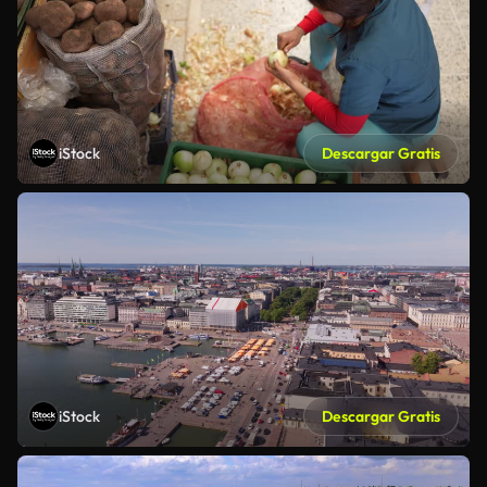
iStock
Descargar Gratis
iStock
Descargar Gratis