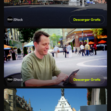
iStock
Descargar Gratis
iStock
Descargar Gratis