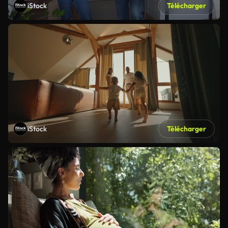
iStock
Télécharger
iStock
Télécharger