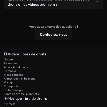
prêtes à l'emploi.
remixer nos vidéos. Assurez-vous simplement que
droits et les vidéos premium ?
le produit final respecte notre licence et ne soit
Les vidéos libres de droits incluent les droits
pas redistribué en tant que contenu libre de droits.
commerciaux, tandis que le contenu premium
comprend des séquences exclusives, une
Vous avez encore des questions ?
résolution 4K et des protections de licence
Contactez-nous
étendues.
Vidéos libres de droits
Nature
Personnes
Amour & Relations
Le fitness
Vidéo aérienne
Alimentation et boissons
Voyage
Transports
La technologie
Zoom en arrière-plan virtuel
Musique libre de droits
Synthèse