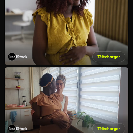
iStock
Télécharger
iStock
Télécharger