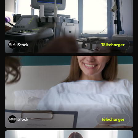
iStock
Télécharger
iStock
Télécharger