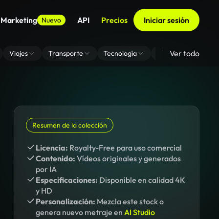
 Marketing
API
Precios
Iniciar sesión
Nuevo
Ver todo
Viajes
Transporte
Tecnología
Zoom De Fondo Virt
Resumen de la colección
Licencia:
Royalty-Free para uso comercial
Contenido:
Vídeos originales y generados
por IA
Especificaciones:
Disponible en calidad 4K
y HD
Personalización:
Mezcla este stock o
genera nuevo metraje en
AI Studio