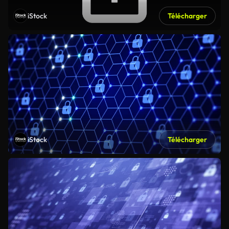
iStock
Télécharger
iStock
Télécharger