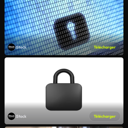
iStock
Télécharger
iStock
Télécharger