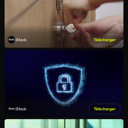
iStock
Télécharger
iStock
Télécharger