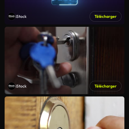
iStock
Télécharger
iStock
Télécharger