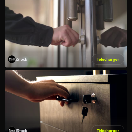
iStock
Télécharger
iStock
Télécharger