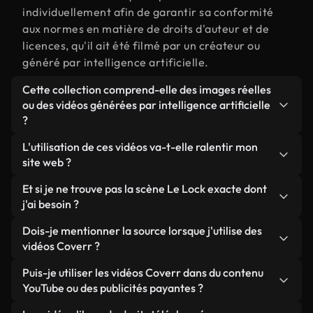
individuellement afin de garantir sa conformité
aux normes en matière de droits d'auteur et de
licences, qu'il ait été filmé par un créateur ou
généré par intelligence artificielle.
Cette collection comprend-elle des images réelles
ou des vidéos générées par intelligence artificielle
?
Les deux. Il s'agit d'une bibliothèque hybride
L'utilisation de ces vidéos va-t-elle ralentir mon
composée de véritables images filmées par des
site web ?
humains et liées à Le Lock, ainsi que de vidéos
Sauf si vous choisissez nos versions optimisées.
Et si je ne trouve pas la scène Le Lock exacte dont
générées par IA. Chaque vidéo est clairement
Nous proposons des formats légers, prêts pour le
j'ai besoin ?
identifiée afin que vous sachiez toujours ce que
web et conçus pour une utilisation en arrière-plan :
vous utilisez.
Vous pouvez en créer une instantanément avec
Dois-je mentionner la source lorsque j'utilise des
ils conservent une qualité élevée tout en
Coverr AI Studio. Il vous suffit de décrire la scène,
vidéos Coverr ?
minimisant les temps de chargement et en
par exemple « Le Lock au coucher du soleil », et le
améliorant des indicateurs comme le LCP.
Aucune attribution n'est requise. Toutes les vidéos
Puis-je utiliser les vidéos Coverr dans du contenu
Studio générera en quelques secondes une vidéo
de notre bibliothèque sont libres de droits et
YouTube ou des publicités payantes ?
personnalisée conforme à nos normes de licence.
peuvent être utilisées sans mentionner l'auteur,
Oui. Toutes les séquences vidéo de Coverr peuvent