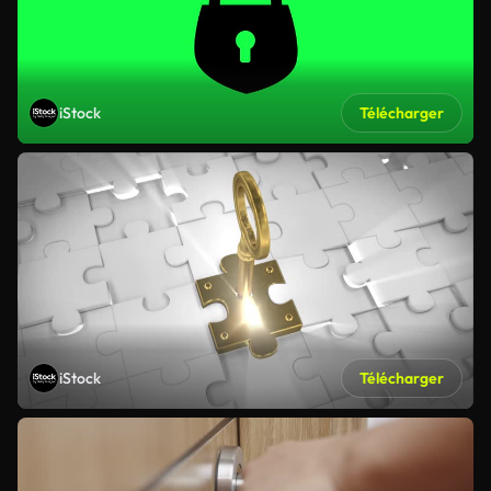
iStock
Télécharger
iStock
Télécharger