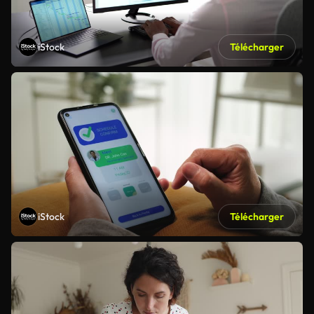
iStock
Télécharger
iStock
Télécharger