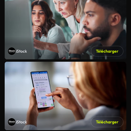
iStock
Télécharger
iStock
Télécharger