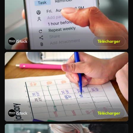
iStock
Télécharger
iStock
Télécharger