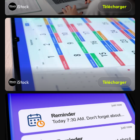
iStock
Télécharger
iStock
Télécharger