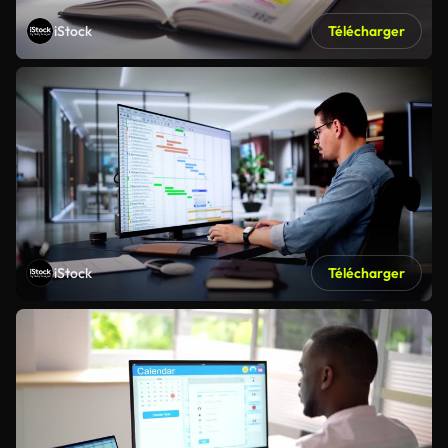
iStock
Télécharger
iStock
Télécharger