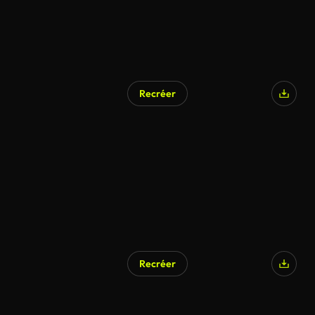
Recréer
Recréer