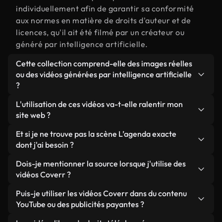
individuellement afin de garantir sa conformité
aux normes en matière de droits d'auteur et de
licences, qu'il ait été filmé par un créateur ou
généré par intelligence artificielle.
Cette collection comprend-elle des images réelles
ou des vidéos générées par intelligence artificielle
?
Les deux. Il s'agit d'une bibliothèque hybride
L'utilisation de ces vidéos va-t-elle ralentir mon
composée de véritables images filmées par des
site web ?
humains et liées à L’agenda, ainsi que de vidéos
Sauf si vous choisissez nos versions optimisées.
Et si je ne trouve pas la scène L’agenda exacte
générées par IA. Chaque vidéo est clairement
Nous proposons des formats légers, prêts pour le
dont j'ai besoin ?
identifiée afin que vous sachiez toujours ce que
web et conçus pour une utilisation en arrière-plan :
vous utilisez.
Vous pouvez en créer une instantanément avec
Dois-je mentionner la source lorsque j'utilise des
ils conservent une qualité élevée tout en
Coverr AI Studio. Il vous suffit de décrire la scène,
vidéos Coverr ?
minimisant les temps de chargement et en
par exemple « L’agenda au coucher du soleil », et le
améliorant des indicateurs comme le LCP.
Aucune attribution n'est requise. Toutes les vidéos
Puis-je utiliser les vidéos Coverr dans du contenu
Studio générera en quelques secondes une vidéo
de notre bibliothèque sont libres de droits et
YouTube ou des publicités payantes ?
personnalisée conforme à nos normes de licence.
peuvent être utilisées sans mentionner l'auteur,
Oui. Toutes les séquences vidéo de Coverr peuvent