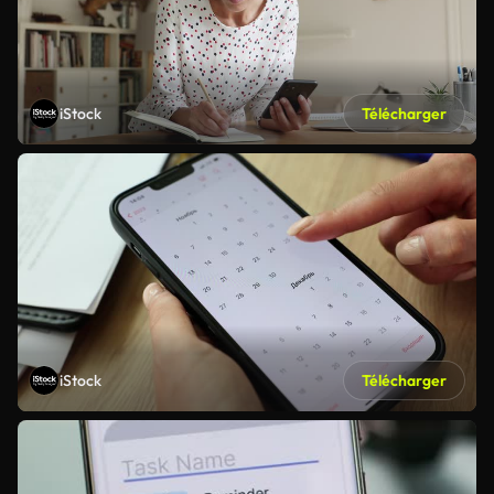
iStock
Télécharger
iStock
Télécharger