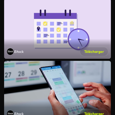
iStock
Télécharger
iStock
Télécharger