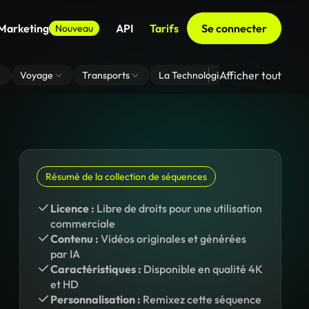
 Marketing
API
Tarifs
Se connecter
Nouveau
Afficher tout
Voyage
Transports
La Technologie
Zoom En Arri
Résumé de la collection de séquences
Licence :
Libre de droits pour une utilisation
commerciale
Contenu :
Vidéos originales et générées
par IA
Caractéristiques :
Disponible en qualité 4K
et HD
Personnalisation :
Remixez cette séquence