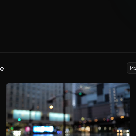
ée
Ma