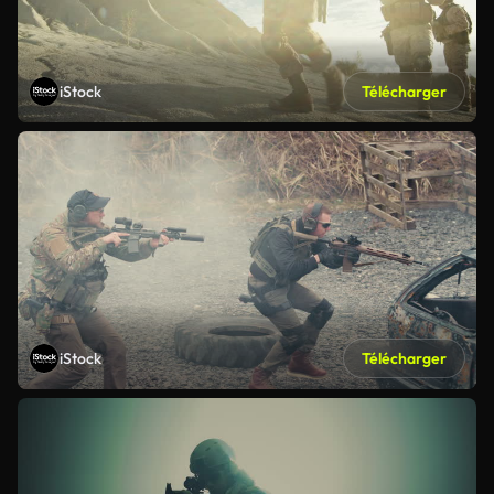
iStock
Télécharger
iStock
Télécharger