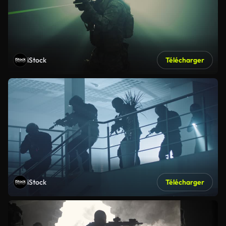
iStock
Télécharger
iStock
Télécharger