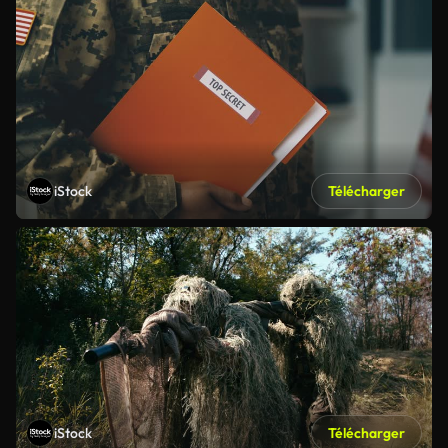
iStock
Télécharger
iStock
Télécharger