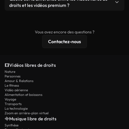
prêtes à l'emploi.
remixer nos vidéos. Assurez-vous simplement que
droits et les vidéos premium ?
le produit final respecte notre licence et ne soit
Les vidéos libres de droits incluent les droits
pas redistribué en tant que contenu libre de droits.
commerciaux, tandis que le contenu premium
comprend des séquences exclusives, une
Vous avez encore des questions ?
résolution 4K et des protections de licence
Contactez-nous
étendues.
Vidéos libres de droits
Nature
Personnes
Amour & Relations
Le fitness
Vidéo aérienne
Alimentation et boissons
Voyage
Transports
La technologie
Zoom en arrière-plan virtuel
Musique libre de droits
Synthèse