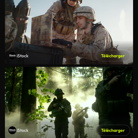
iStock
Télécharger
iStock
Télécharger