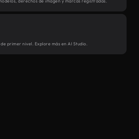
modelos, derechos de imagen y marcas registradas.
 de primer nivel. Explore más en AI Studio.