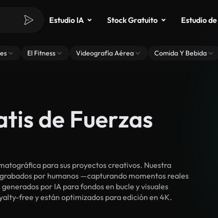
Estudio IA
Stock Gratuito
Estudio de
es
El Fitness
Videografía Aérea
Comida Y Bebida
atis de Fuerzas
matográfica para sus proyectos creativos. Nuestra
cos grabados por humanos —capturando momentos reales
 generados por IA para fondos en bucle y visuales
oyalty-free y están optimizados para edición en 4K.