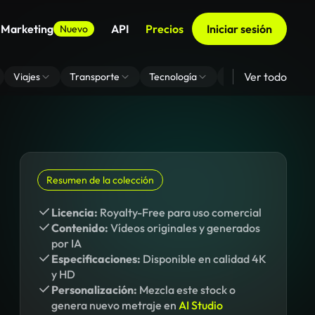
 Marketing
API
Precios
Iniciar sesión
Nuevo
Ver todo
Viajes
Transporte
Tecnología
Zoom De Fondo Virt
Resumen de la colección
Licencia:
Royalty-Free para uso comercial
Contenido:
Vídeos originales y generados
por IA
Especificaciones:
Disponible en calidad 4K
y HD
Personalización:
Mezcla este stock o
genera nuevo metraje en
AI Studio