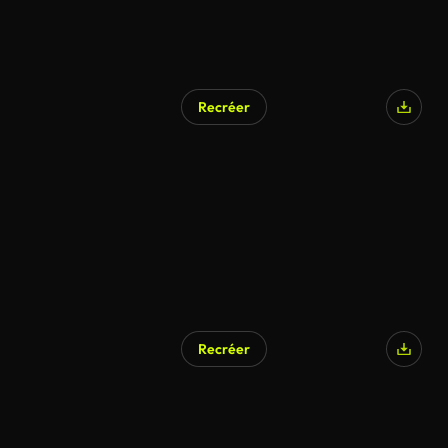
Recréer
Recréer