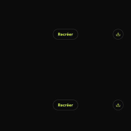
Recréer
Recréer