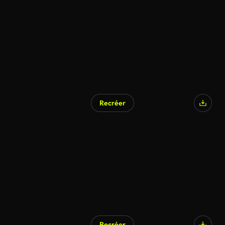
Recréer
Recréer