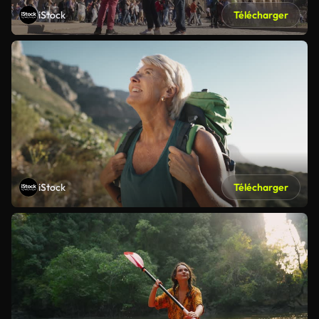
iStock
Télécharger
iStock
Télécharger