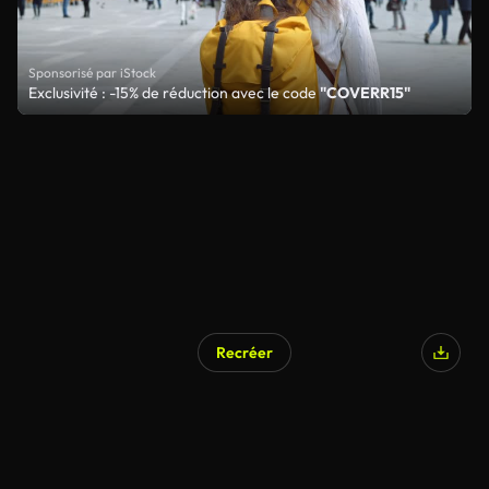
Sponsorisé par iStock
Exclusivité : -15% de réduction avec le code
"COVERR15"
Recréer