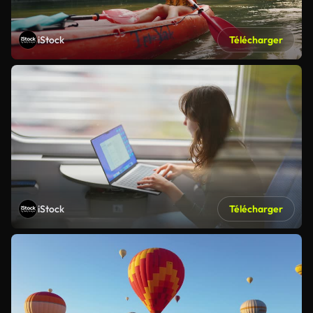
iStock
Télécharger
iStock
Télécharger