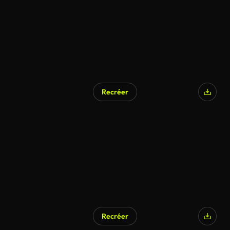
Recréer
Recréer