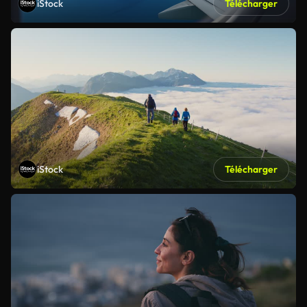
iStock
Télécharger
iStock
Télécharger