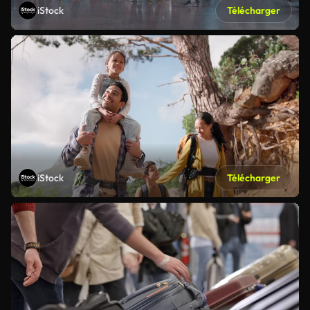
iStock
Télécharger
iStock
Télécharger