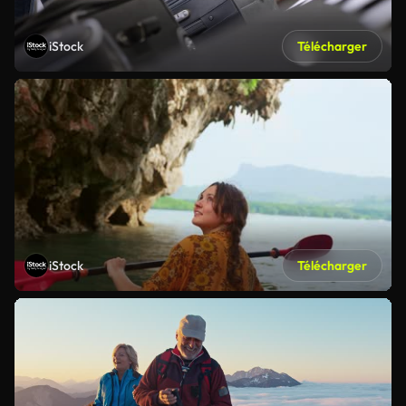
iStock
Télécharger
iStock
Télécharger