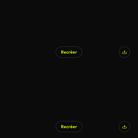
Recréer
Recréer