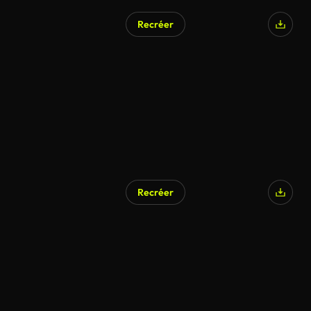
Recréer
Recréer