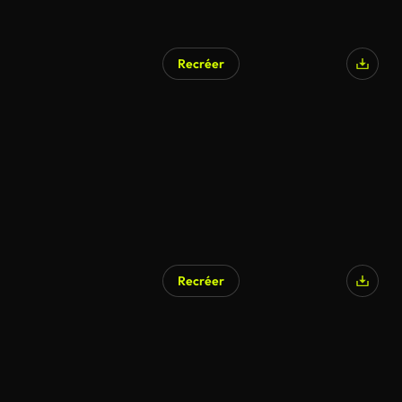
Recréer
Recréer