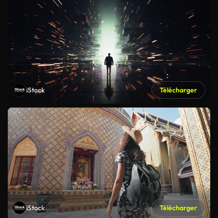
iStock
Télécharger
iStock
Télécharger