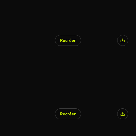
Recréer
Recréer