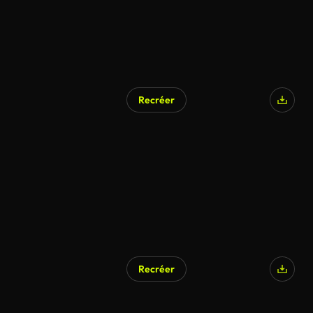
Recréer
Recréer