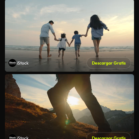
iStock
Descargar Gratis
iStock
Descargar Gratis