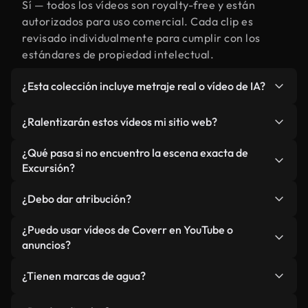
Sí — todos los vídeos son royalty-free y están
autorizados para uso comercial. Cada clip es
revisado individualmente para cumplir con los
estándares de propiedad intelectual.
¿Esta colección incluye metraje real o vídeo de IA?
Ambos. Es una biblioteca híbrida de metraje real
¿Ralentizarán estos vídeos mi sitio web?
relacionado con Excursión y vídeos generados por
IA. Todo está claramente etiquetado.
No si selecciona nuestras versiones optimizadas
¿Qué pasa si no encuentro la escena exacta de
para web, diseñadas específicamente para uso de
Excursión?
fondo y para mantener un rendimiento óptimo de
Puedes crear una al instante usando Coverr AI
métricas como LCP.
¿Debo dar atribución?
Studio. Describe la escena, como "Excursión al
atardecer", y la IA la generará en segundos
No es necesario. Todos los vídeos en nuestra
¿Puedo usar vídeos de Coverr en YouTube o
conforme a nuestros estándares.
biblioteca son royalty-free, aunque siempre se
anuncios?
agradece la mención.
Sí. Todo el metraje puede usarse en vídeos
¿Tienen marcas de agua?
monetizados y anuncios, siempre que no se
redistribuya el metraje en sí como producto
No. Ninguno de nuestros vídeos incluye marcas de