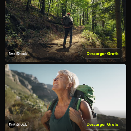
iStock
Descargar Gratis
iStock
Descargar Gratis