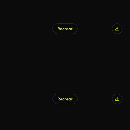
Recrear
Recrear