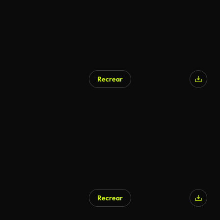
Recrear
Recrear