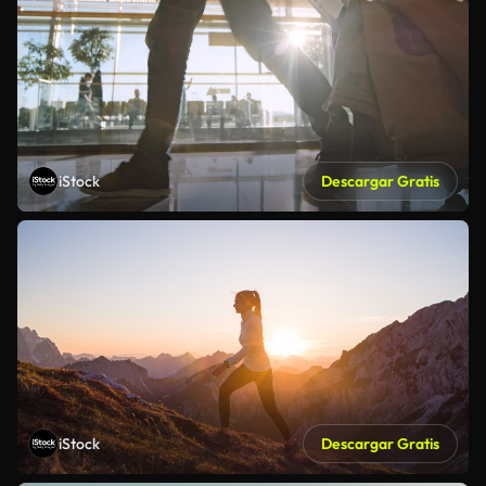
iStock
Descargar Gratis
iStock
Descargar Gratis