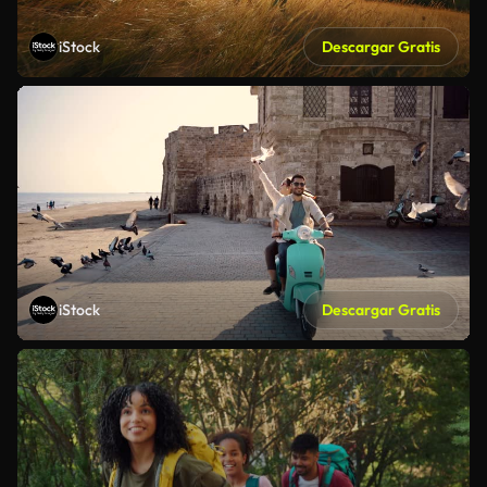
iStock
Descargar Gratis
iStock
Descargar Gratis