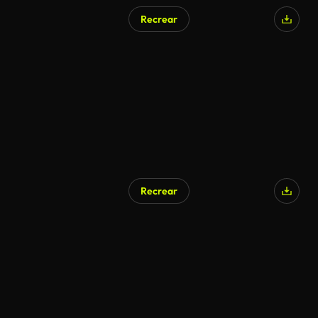
Recrear
Recrear