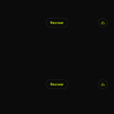
Recrear
Recrear