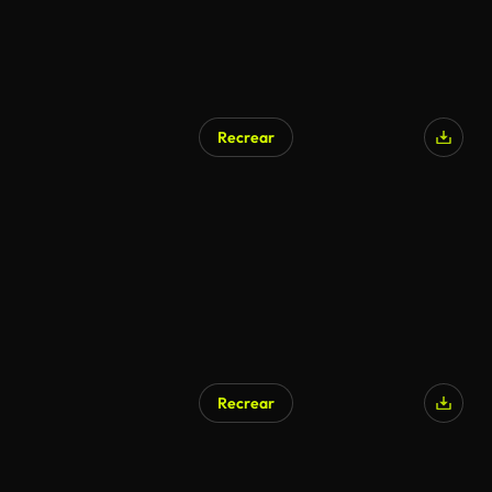
Recrear
Recrear