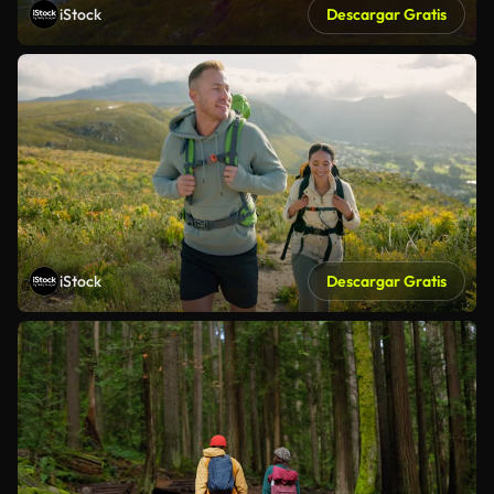
iStock
Descargar Gratis
iStock
Descargar Gratis