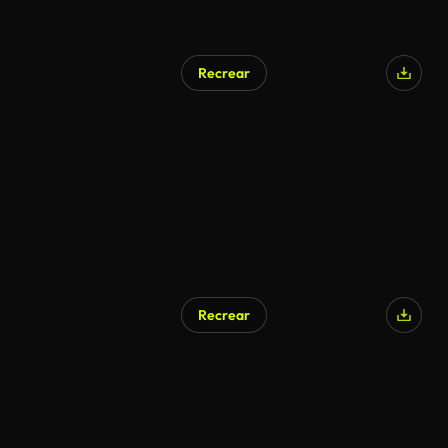
Recrear
Recrear