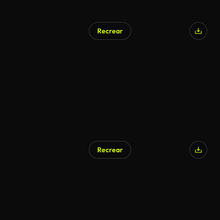
Recrear
Recrear