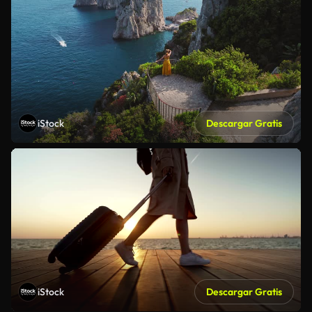
iStock
Descargar Gratis
iStock
Descargar Gratis