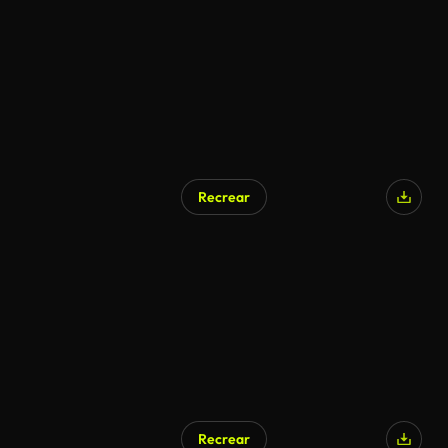
Recrear
Recrear