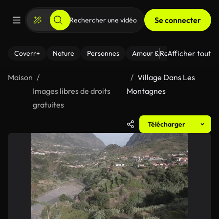
Se connecter
Afficher tout
Coverr+
Nature
Personnes
Amour & Relations
Le Fi
Maison
Village Dans Les
Images libres de droits
Montagnes
gratuites
Télécharger