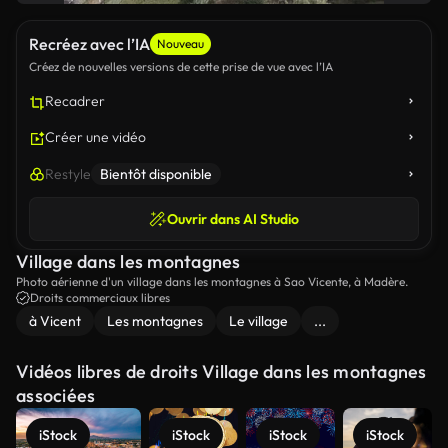
Recréez avec l’IA
Nouveau
Créez de nouvelles versions de cette prise de vue avec l’IA
Recadrer
Créer une vidéo
Restyle
Bientôt disponible
Ouvrir dans AI Studio
Village dans les montagnes
Photo aérienne d'un village dans les montagnes à Sao Vicente, à Madère.
Droits commerciaux libres
à Vicent
Les montagnes
Le village
...
Vidéos libres de droits Village dans les montagnes
associées
iStock
iStock
iStock
iStock