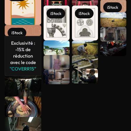
iStock
iStock
iStock
Voir plus
iStock
Exclusivité :
-15% de
réduction
avec le code
"COVERR15"