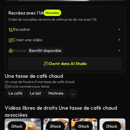
Recréez avec l’IA
Nouveau
Créez de nouvelles versions de cette prise de vue avec l’IA
Recadrer
Créer une vidéo
Restyle
Bientôt disponible
Ouvrir dans AI Studio
Une tasse de café chaud
Un coup de foudre d'une tasse de café chaud.
Droits commerciaux libres
Le café
Le lait
Matinée
...
Vidéos libres de droits Une tasse de café chaud
associées
iStock
iStock
iStock
iStock