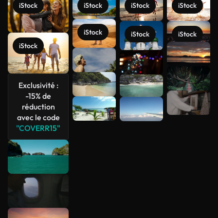
iStock
iStock
iStock
iStock
iStock
iStock
iStock
iStock
Voir plus
Exclusivité :
-15% de
réduction
avec le code
"COVERR15"