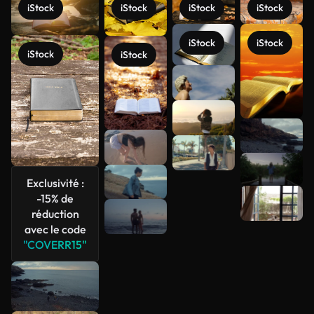
iStock
iStock
iStock
iStock
iStock
iStock
iStock
iStock
Voir plus
Exclusivité :
-15% de
réduction
avec le code
"COVERR15"