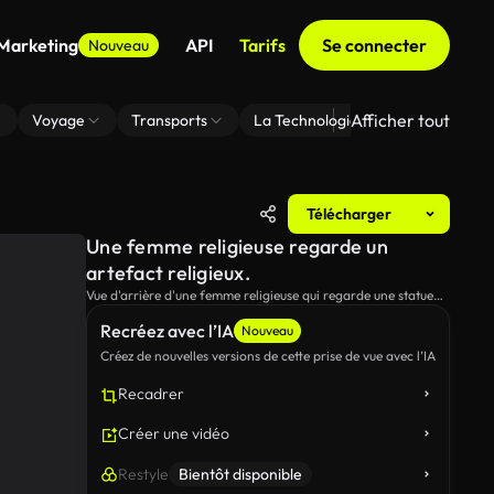
 Marketing
API
Tarifs
Se connecter
Nouveau
Afficher tout
Voyage
Transports
La Technologie
Zoom En Arri
Télécharger
Une femme religieuse regarde un
artefact religieux.
Vue d'arrière d'une femme religieuse qui regarde une statue
derrière un verre peint.
Recréez avec l’IA
Nouveau
Créez de nouvelles versions de cette prise de vue avec l’IA
Recadrer
Créer une vidéo
Restyle
Bientôt disponible