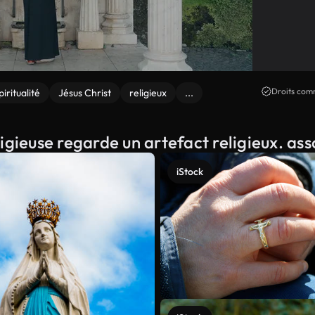
Droits comm
piritualité
Jésus Christ
religieux
...
igieuse regarde un artefact religieux. ass
iStock