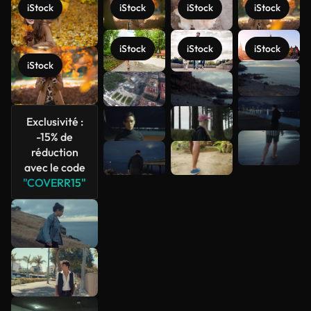
iStock
iStock
iStock
iStock
iStock
iStock
iStock
iStock
Voir plus
Exclusivité :
-15% de
réduction
avec le code
"COVERR15"