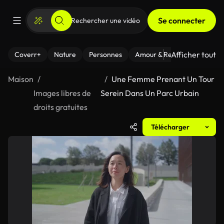
Se connecter
Afficher tout
Coverr+
Nature
Personnes
Amour & Relations
Le Fi
Maison
Une Femme Prenant Un Tour
Images libres de
Serein Dans Un Parc Urbain
droits gratuites
Télécharger