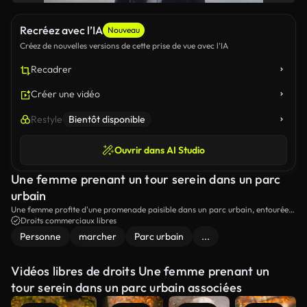
Recréez avec l’IA
Nouveau
Créez de nouvelles versions de cette prise de vue avec l’IA
Recadrer
Créer une vidéo
Restyle
Bientôt disponible
Ouvrir dans AI Studio
Une femme prenant un tour serein dans un parc
urbain
Une femme profite d'une promenade paisible dans un parc urbain, entourée
de verdure et de cityscapes. La vidéo capture un moment de détente et de
Droits commerciaux libres
tranquillité au milieu d'un environnement urbain. Idéal pour les thèmes de la
Personne
marcher
Parc urbain
...
nature, de la vie urbaine et de la relaxation.
Vidéos libres de droits Une femme prenant un
tour serein dans un parc urbain associées