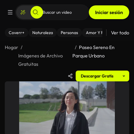
Iniciar sesión
Ver todo
Coverr+
Naturaleza
Personas
Amor Y Relaciones
El
Hogar
Paseo Sereno En
Imágenes de Archivo
Parque Urbano
Gratuitas
Descargar Gratis