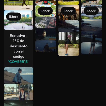
iStock
iStock
iStock
iStock
Ver más
Exclusivo -
15% de
descuento
con el
código
"COVERR15"